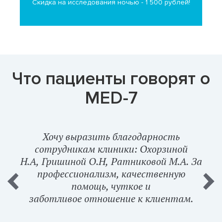
е
Скидка на исследования ночью - 1 500 рублей!
Что пациенты говорят о
MED-7
!
Хочу выразить благодарность
чень
сотрудникам клиники: Охорзиной
сем
Н.А, Гришиной О.Н, Ратниковой М.А. За
Мар
.А-
профессионализм, качественную
лаб
помощь, чуткое и
заботливое отношение к клиентам.