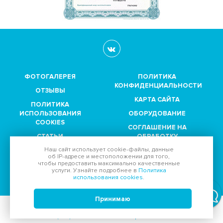
ФОТОГАЛЕРЕЯ
ПОЛИТИКА
КОНФИДЕНЦИАЛЬНОСТИ
ОТЗЫВЫ
КАРТА САЙТА
ПОЛИТИКА
ИСПОЛЬЗОВАНИЯ
ОБОРУДОВАНИЕ
COOKIES
СОГЛАШЕНИЕ НА
СТАТЬИ
ОБРАБОТКУ
ПЕРСОНАЛЬНЫХ
Наш сайт использует
cookie-файлы
, данные
ПАРТНЕРЫ
ДАННЫХ
об IP-адресе
и местоположении для того,
чтобы предоставить максимально качественные
услуги. Узнайте подробнее в
Политика
Принимаем к оплате:
использования cookies
.
Принимаю
© 2011-2026, Диагностический центр "
МедСевен
":
Тел.
+7 (495) 989-51-94
Email:
reception@moskvia.ru