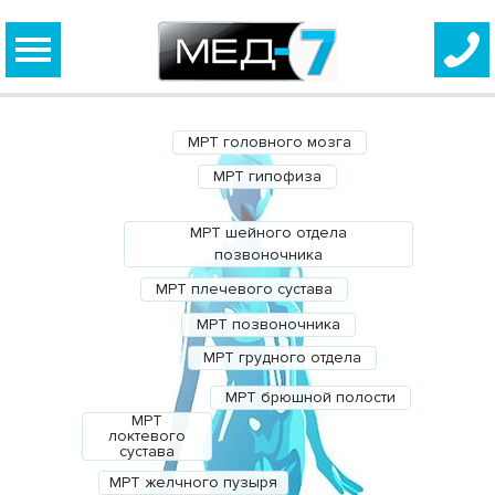
МРТ головного мозга
МРТ гипофиза
МРТ шейного отдела
позвоночника
МРТ плечевого сустава
МРТ позвоночника
МРТ грудного отдела
МРТ брюшной полости
МРТ
локтевого
сустава
МРТ желчного пузыря