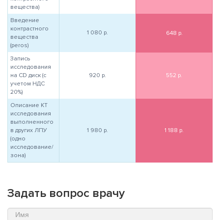
вещества)
Введение
контрастного
1 080
р.
648
р.
вещества
(peros)
Запись
исследования
на CD диск (с
920
р.
552
р.
учетом НДС
20%)
Описание КТ
исследования
выполненного
в других ЛПУ
1 980
р.
1 188
р.
(одно
исследование/
зона)
Задать вопрос врачу