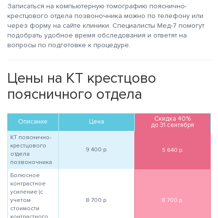
Записаться на компьютерную томографию пояснично-
крестцового отдела позвоночника можно по телефону или
через форму на сайте клиники. Специалисты Мед-7 помогут
подобрать удобное время обследования и ответят на
вопросы по подготовке к процедуре.
Цены на КТ крестцово
поясничного отдела
Скидка 40%
Описание
Цена
до 31 сентября
КТ пояснично-
крестцового
9 400
р.
5 640
р.
отдела
позвоночника
Болюсное
контрастное
усиление (с
учетом
8 700
р.
8 700
р.
стоимости
контрастного