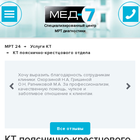
Специализированный центр
МРТ диагностики
МРТ 24
Услуги КТ
КТ пояснично-крестцового отдела
нно,
Хочу выразить благодарность сотрудникам
Очень-о
что не
клиники: Охорзиной Н.А, Гришиной
админис
О.Н, Ратниковой М.А. За профессионализм,
Георгия
шнего!
качественную помощь, чуткое и
заботливое отношение к клиентам.
Все отзывы
КТ пояснично-крестцового