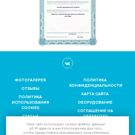
ФОТОГАЛЕРЕЯ
ПОЛИТИКА
КОНФИДЕНЦИАЛЬНОСТИ
ОТЗЫВЫ
КАРТА САЙТА
ПОЛИТИКА
ИСПОЛЬЗОВАНИЯ
ОБОРУДОВАНИЕ
COOKIES
СОГЛАШЕНИЕ НА
СТАТЬИ
ОБРАБОТКУ
ПЕРСОНАЛЬНЫХ
Наш сайт использует
cookie-файлы
, данные
ПАРТНЕРЫ
ДАННЫХ
об IP-адресе
и местоположении для того,
чтобы предоставить максимально качественные