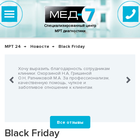
Специализированный центр
МРТ диагностики
МРТ 24
Новости
Black Friday
нно,
Хочу выразить благодарность сотрудникам
Очень-о
что не
клиники: Охорзиной Н.А, Гришиной
админис
О.Н, Ратниковой М.А. За профессионализм,
Георгия
шнего!
качественную помощь, чуткое и
заботливое отношение к клиентам.
Все отзывы
Black Friday