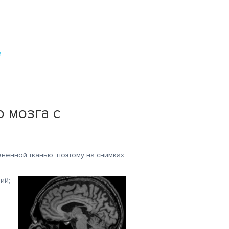
м
 мозга с
енённой тканью, поэтому на снимках
ий;