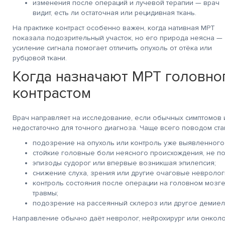
изменения после операций и лучевой терапии — врач
видит, есть ли остаточная или рецидивная ткань.
очень!
Благодарю Гришину О.Н и
Действительно хорош
рен за
весь персонал клиники
центр! Качественно,
На практике контраст особенно важен, когда нативная МРТ
ивание
за
профессионально
показала подозрительный участок, но его природа неясна —
тратора Марии и
добродушное, человеческое
и очень человечно, ч
усиление сигнала помогает отличить опухоль от отёка или
а Салоникиди
отношение к себе и
не мало важно! Всем
, лаборанта
остальным пациентам.
Благодарна!
рубцовой ткани.
вой
Смог преодолеть для
Особенно Федотову И
Спасибо!
себя еще одну ступень
врач от Всевышнего!
Когда назначают МРТ головног
страха. Здоровья всем,
счастья, успехов в
контрастом
работе. Спасибо.
Врач направляет на исследование, если обычных симптомов
недостаточно для точного диагноза. Чаще всего поводом ста
подозрение на опухоль или контроль уже выявленного
стойкие головные боли неясного происхождения, не 
эпизоды судорог или впервые возникшая эпилепсия;
снижение слуха, зрения или другие очаговые невролог
контроль состояния после операции на головном мозге
травмы;
подозрение на рассеянный склероз или другое демие
Направление обычно даёт невролог, нейрохирург или онколо