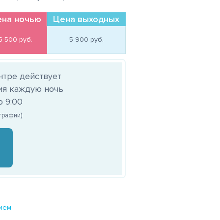
на ночью
Цена выходных
5 500 
руб.
5 900 
руб.
нтре действует
ия каждую ночь
о 9:00
ографии)
нием