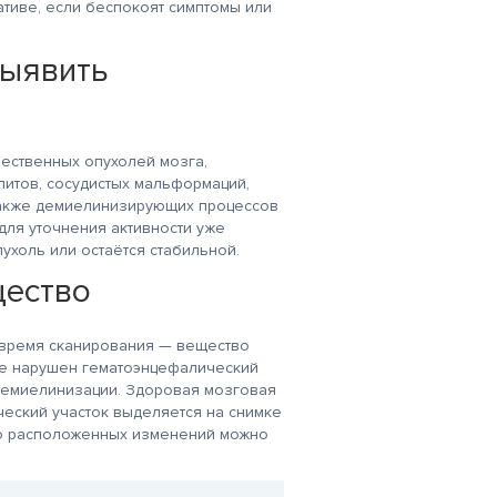
ативе, если беспокоят симптомы или
выявить
ественных опухолей мозга,
литов, сосудистых мальформаций,
 также демиелинизирующих процессов
для уточнения активности уже
ухоль или остаётся стабильной.
щество
 время сканирования — вещество
где нарушен гематоэнцефалический
 демиелинизации. Здоровая мозговая
ический участок выделяется на снимке
око расположенных изменений можно