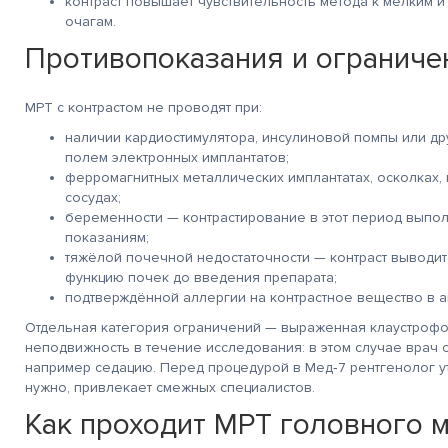
контраст повышает чувствительность метода к мелким 
очагам.
Противопоказания и ограниче
МРТ с контрастом не проводят при:
наличии кардиостимулятора, инсулиновой помпы или др
полем электронных имплантатов;
ферромагнитных металлических имплантатах, осколках, 
сосудах;
беременности — контрастирование в этот период выпол
показаниям;
тяжёлой почечной недостаточности — контраст выводит
функцию почек до введения препарата;
подтверждённой аллергии на контрастное вещество в 
Отдельная категория ограничений — выраженная клаустрофо
неподвижность в течение исследования: в этом случае врач 
например седацию. Перед процедурой в Мед‑7 рентгенолог у
нужно, привлекает смежных специалистов.
Как проходит МРТ головного м