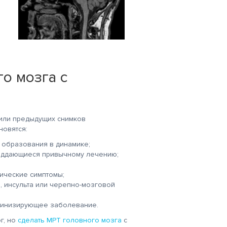
ий
Хочу выразить
Очень-очень!
благодарность
Благодарен за
сотрудникам
обслуживание
то
клиники: Охорзиной
администратора Марии и
Н.А, Гришиной
доктора Салоникиди
О.Н, Ратниковой М.А. За
Георгия, лаборанта
.А-
профессионализм,
Лукиновой
качественную помощь,
Елене. Спасибо!
о мозга с
чуткое и
заботливое отношение к
клиентам.
 или предыдущих снимков
новятся:
 образования в динамике;
поддающиеся привычному лечению;
ические симптомы;
, инсульта или черепно-мозговой
линизирующее заболевание.
г, но
сделать МРТ головного мозга
с