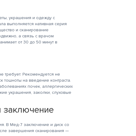
ты, украшения и одежду с
ала выполняется нативная серия
ещество и сканирование
движно, а связь с врачом
нимает от 30 до 50 минут в
е требует. Рекомендуется не
ск тошноты на введение контраста.
аболеваниях почек, аллергических
кие украшения, заколки, слуховые
я заключение
я. В Мед‑7 заключение и диск со
после завершения сканирования —