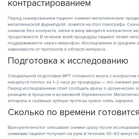
контрастированием
Перед сканированием пациент снимает металлические предме
металлической фурнитурой, ложится на стол томографа. Снач
снимков без контраста, затем в вену вводится контрастное в
продолжается. В течение всей процедуры пациент лежит непо
поддерживается через микрофон. Исследование в среднем за
зависимости от протокола и области интереса.
Подготовка к исследованию
Специальной подготовки МРТ головного мозга с контрастом н
наедаться плотно за 1–2 часа до процедуры — это снижает ри
Перед исследованием стоит сообщить врачу о хронических з
реакциях в прошлом и возможной беременности. Металличес
аппараты и съёмные зубные протезы нужно снять заранее.
Сколько по времени готовитс
Врач-рентгенолог описывает снимки сразу после исследовани
снимками пациент получает на руки в течение 30–60 минут 