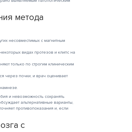
и рано выявляемым патологическим
ния метода
угих несовместимых с магнитным
некоторых видах протезов и клипс на
няют только по строгим клиническим
ся через почки, и врач оценивает
анамнезе.
бия и невозможность сохранять
обсуждает альтернативные варианты,
точняет противопоказания и, если
озга с