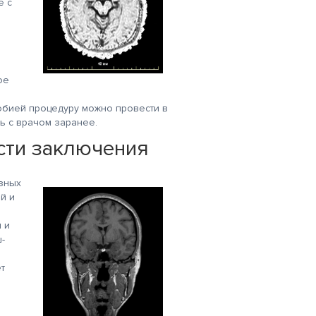
е с
ое
обией процедуру можно провести в
ь с врачом заранее.
сти заключения
зных
й и
 и
-
т