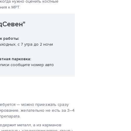
когда нужно оценить костные
ния к МРТ.
дСевен"
к работы:
ходных, с 7 утра до 2 ночи
атная парковка:
аписи сообщите номер авто
ребуется — можно приезжать сразу
ирование, желательно не есть за 3–4
препарата.
содержит металл, а из карманов
 импланты, кардиостимулятор, стенты