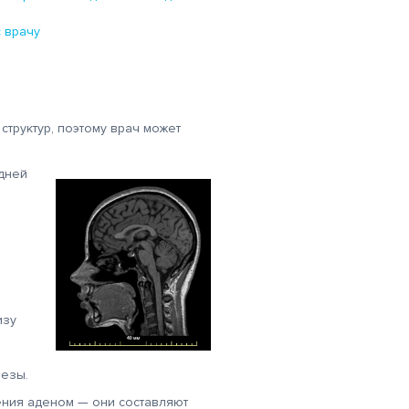
 врачу
труктур, поэтому врач может
дней
и
изу
лезы.
ения аденом — они составляют