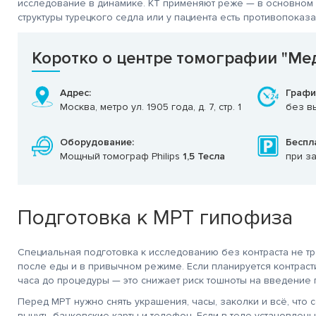
исследование в динамике. КТ применяют реже — в основном 
структуры турецкого седла или у пациента есть противопоказа
Коротко о центре томографии "Ме
Адрес:
Графи
Москва, метро ул. 1905 года, д. 7, стр. 1
без вы
Оборудование:
Беспл
Мощный томограф Philips
1,5 Тесла
при з
Подготовка к МРТ гипофиза
Специальная подготовка к исследованию без контраста не т
после еды и в привычном режиме. Если планируется контраст
часа до процедуры — это снижает риск тошноты на введение 
Перед МРТ нужно снять украшения, часы, заколки и всё, что 
вынуть банковские карты и телефон. Если в теле установлены