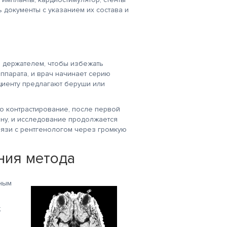
ь документы с указанием их состава и
м держателем, чтобы избежать
ппарата, и врач начинает серию
циенту предлагают беруши или
но контрастирование, после первой
ену, и исследование продолжается
связи с рентгенологом через громкую
ния метода
тным
;