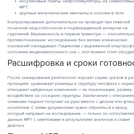
инсулиновые помпы, нейростимуляторы, не совместимы
МРТ;
крупные металлические импланты и осколки в теле.
Контрастирование дополнительно не проводят при тяжёлой
почечной недостаточности и подтверждённой аллергии на
гадолиний. Беременность в первом триместре — относительн
противопоказание: исследование без веских клинических
оснований откладывают. Пациентам с выраженной клаустроф
состоянии медикаментозного сна — этот момент стоит обсудит
Расшифровка и сроки готовно
После сканирования рентгенолог изучает серию срезов в ра
проекциях, сравнивает размеры и структуру гипофиза с нормо
описывает найденные изменения — их локализацию, размер,
воздействие на соседние структуры. Заключение с описанием
снимками пациент получает на руки вместе с диском или флеш
носителем. С этими документами нужно обратиться к врачу,
который направил на исследование, — только он сопоставляе
данные МРТ с симптомами и результатами анализов и ставит
диагноз.