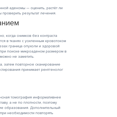
ной аденомы — оценить, растёт ли
 проверить результат лечения.
анием
но, когда снимков без контраста
тся в тканях с усиленным кровотоком
резах граница опухоли и здоровой
 при поиске микроаденом размером в
можно не заметить.
та, затем повторное сканирование
астирования принимает рентгенолог
ансная томография информативнее
аву, а не по плотности, поэтому
шие образования. Дополнительный
 при необходимости повторять