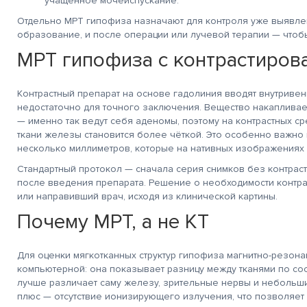
учащённое мочеиспускание.
Отдельно МРТ гипофиза назначают для контроля уже выявлен
образование, и после операции или лучевой терапии — чтобы
МРТ гипофиза с контрастиров
Контрастный препарат на основе гадолиния вводят внутривен
недостаточно для точного заключения. Вещество накапливае
— именно так ведут себя аденомы, поэтому на контрастных с
ткани железы становится более чёткой. Это особенно важно
несколько миллиметров, которые на нативных изображениях 
Стандартный протокол — сначала серия снимков без контрас
после введения препарата. Решение о необходимости контр
или направивший врач, исходя из клинической картины.
Почему МРТ, а не КТ
Для оценки мягкотканных структур гипофиза магнитно-резон
компьютерной: она показывает разницу между тканями по сост
лучше различает саму железу, зрительные нервы и неболь
плюс — отсутствие ионизирующего излучения, что позволяет