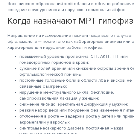
большинство образований этой области и обычно доброкаче
соседние структуры мозга и нарушают гормональный фон.
очень!
Благодарю Гришину О.Н и
Действительно хорош
рен за
весь персонал клиники
центр! Качественно,
Когда назначают МРТ гипофиз
ивание
за
профессионально
тратора Марии и
добродушное, человеческое
и очень человечно, ч
а Салоникиди
отношение к себе и
не мало важно! Всем
, лаборанта
остальным пациентам.
Благодарна!
Направление на исследование пациент чаще всего получает 
вой
Смог преодолеть для
Особенно Федотову И
офтальмолога — после того как лабораторные анализы или о
Спасибо!
себя еще одну ступень
врач от Всевышнего!
страха. Здоровья всем,
характерные для нарушения работы гипофиза:
счастья, успехов в
работе. Спасибо.
повышенный уровень пролактина, СТГ, АКТГ, ТТГ или
гонадотропных гормонов в крови;
сужение полей зрения или снижение остроты зрения б
офтальмологической причины;
постоянные головные боли в области лба и висков, не
связанные с мигренью;
нарушение менструального цикла, бесплодие,
самопроизвольная лактация у женщин;
снижение либидо, эректильная дисфункция у мужчин;
резкий набор веса или похудение без изменения питан
отклонения в росте — задержка роста у детей или приз
акромегалии у взрослых;
симптомы несахарного диабета: постоянная жажда,