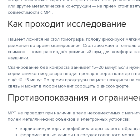
или другие металлические конструкции — на приём стоит взят
совместимости с МРТ.
Как проходит исследование
Пациент ложится на стол томографа, голову фиксируют мягки
движения во время сканирования. Стол заезжает в тоннель а
снимков — томограф издаёт ритмичный шум, для комфорта па
наушники.
Сканирование без контраста занимает 15–20 минут. Если нуж
серии снимков медсестра вводит препарат через катетер в в
ещё 10–15 минут. Во время процедуры пациент находится на 
связь и может в любой момент сообщить о дискомфорте.
Противопоказания и ограниче
МРТ не проводят при наличии в теле несовместимых с магни
полем металлических объектов и электронных устройств:
кардиостимуляторы и дефибрилляторы старого образца
ферромагнитные клипсы на сосудах головного мозга;