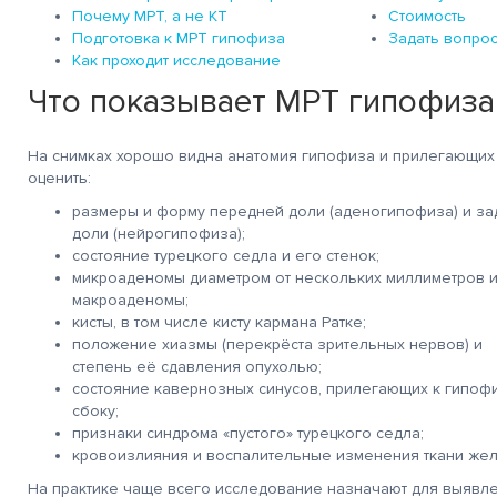
Почему МРТ, а не КТ
Стоимость
Подготовка к МРТ гипофиза
Задать вопрос
Как проходит исследование
Что показывает МРТ гипофиза
На снимках хорошо видна анатомия гипофиза и прилегающих с
оценить:
размеры и форму передней доли (аденогипофиза) и за
доли (нейрогипофиза);
состояние турецкого седла и его стенок;
микроаденомы диаметром от нескольких миллиметров 
макроаденомы;
кисты, в том числе кисту кармана Ратке;
положение хиазмы (перекрёста зрительных нервов) и
степень её сдавления опухолью;
состояние кавернозных синусов, прилегающих к гипоф
сбоку;
признаки синдрома «пустого» турецкого седла;
кровоизлияния и воспалительные изменения ткани же
На практике чаще всего исследование назначают для выявл