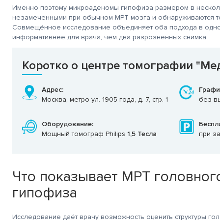
Именно поэтому микроаденомы гипофиза размером в нескол
незамеченными при обычном МРТ мозга и обнаруживаются т
очень!
Благодарю Гришину О.Н и
Действительно хорош
рен за
весь персонал клиники
центр! Качественно,
Совмещённое исследование объединяет оба подхода в одном
ивание
за
профессионально
информативнее для врача, чем два разрозненных снимка.
тратора Марии и
добродушное, человеческое
и очень человечно, ч
а Салоникиди
отношение к себе и
не мало важно! Всем
, лаборанта
остальным пациентам.
Благодарна!
вой
Смог преодолеть для
Особенно Федотову И
Коротко о центре томографии "Ме
Спасибо!
себя еще одну ступень
врач от Всевышнего!
страха. Здоровья всем,
счастья, успехов в
Адрес:
Графи
работе. Спасибо.
Москва, метро ул. 1905 года, д. 7, стр. 1
без вы
Оборудование:
Беспл
Мощный томограф Philips
1,5 Тесла
при з
Что показывает МРТ головного
гипофиза
Исследование даёт врачу возможность оценить структуры гол