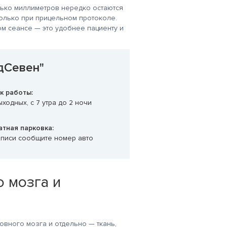
ько миллиметров нередко остаются
олько при прицельном протоколе.
ий
Хочу выразить
Очень-очень!
благодарность
Благодарен за
 сеансе — это удобнее пациенту и
сотрудникам
обслуживание
то
клиники: Охорзиной
администратора Марии и
Н.А, Гришиной
доктора Салоникиди
О.Н, Ратниковой М.А. За
Георгия, лаборанта
.А-
профессионализм,
Лукиновой
дСевен"
качественную помощь,
Елене. Спасибо!
чуткое и
заботливое отношение к
к работы:
клиентам.
ходных, с 7 утра до 2 ночи
атная парковка:
аписи сообщите номер авто
 мозга и
овного мозга и отдельно — ткань,