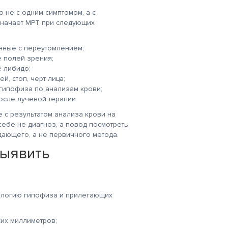
не с одним симптомом, а с
значает МРТ при следующих
нные с переутомлением;
е полей зрения;
 либидо;
, стоп, черт лица;
гипофиза по анализам крови;
осле лучевой терапии.
е с результатом анализа крови на
ебе не диагноз, а повод посмотреть,
дающего, а не первичного метода.
выявить
ологию гипофиза и прилегающих
их миллиметров;