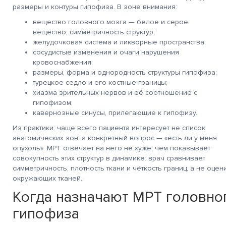
размеры и контуры гипофиза. В зоне внимания:
вещество головного мозга — белое и серое
вещество, симметричность структур;
желудочковая система и ликворные пространства;
сосудистые изменения и очаги нарушения
кровоснабжения;
размеры, форма и однородность структуры гипофиза;
турецкое седло и его костные границы;
хиазма зрительных нервов и её соотношение с
гипофизом;
кавернозные синусы, прилегающие к гипофизу.
Из практики: чаще всего пациента интересует не список
анатомических зон, а конкретный вопрос — «есть ли у меня
опухоль». МРТ отвечает на него не хуже, чем показывает
совокупность этих структур в динамике: врач сравнивает
симметричность, плотность ткани и чёткость границ, а не оц
окружающих тканей.
Когда назначают МРТ головног
гипофиза