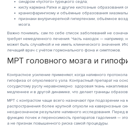
синдром «пустого» турецкого седла;
кисту кармана Ратке и другие кистозные образования о
краниофарингиому и объёмные образования хиазмальн
признаки внутричерепной гипертензии, объёмное возде
мозга.
Важно понимать: сам по себе список заболеваний не означа
требует немедленного лечения. Часть находок — например, 
может быть случайной и не иметь клинического значения. Ито
лечащий врач с учётом гормонального фона и симптомов.
МРТ головного мозга и гипофи
Контрастное усиление применяют, когда нативного протокола 
гипофиза от опухолевого узла. Контрастный препарат на осн
сосудистому руслу неравномерно: здоровая ткань накапливае
медленнее и в другой динамике, что делает границы образов
МРТ с контрастом чаще всего назначают при подозрении на 
распространения более крупной опухоли на кавернозные сину
неоднозначном результате нативного исследования. Перед в
функцию почек и переносимость препаратов гадолиния — это
а не признак повышенного риска самой процедуры.