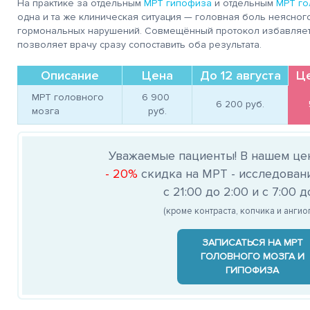
На практике за отдельным
МРТ гипофиза
и отдельным
МРТ го
одна и та же клиническая ситуация — головная боль неясно
гормональных нарушений. Совмещённый протокол избавляет 
позволяет врачу сразу сопоставить оба результата.
Описание
Цена
До 12 августа
Ц
МРТ головного
6 900 
6 200 
руб.
мозга
руб.
Уважаемые пациенты! В нашем це
- 20%
скидка на МРТ - исследован
с 21:00 до 2:00 и с 7:00 д
(кроме контраста, копчика и анги
ЗАПИСАТЬСЯ НА МРТ
ГОЛОВНОГО МОЗГА И
ГИПОФИЗА