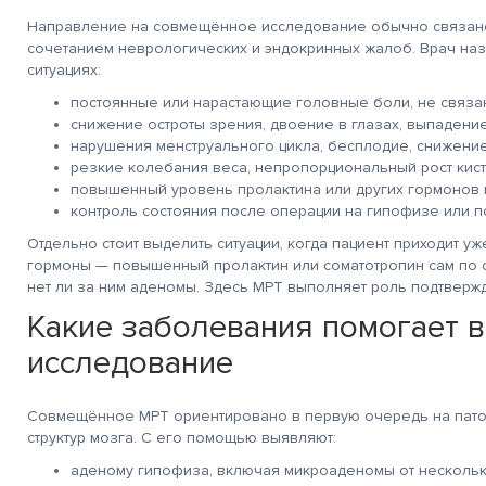
Направление на совмещённое исследование обычно связано 
сочетанием неврологических и эндокринных жалоб. Врач на
ситуациях:
постоянные или нарастающие головные боли, не связа
снижение остроты зрения, двоение в глазах, выпадени
нарушения менструального цикла, бесплодие, снижение
резкие колебания веса, непропорциональный рост кистей
повышенный уровень пролактина или других гормонов 
контроль состояния после операции на гипофизе или п
Отдельно стоит выделить ситуации, когда пациент приходит уж
гормоны — повышенный пролактин или соматотропин сам по с
нет ли за ним аденомы. Здесь МРТ выполняет роль подтверж
Какие заболевания помогает 
исследование
Совмещённое МРТ ориентировано в первую очередь на пат
структур мозга. С его помощью выявляют:
аденому гипофиза, включая микроаденомы от нескольк