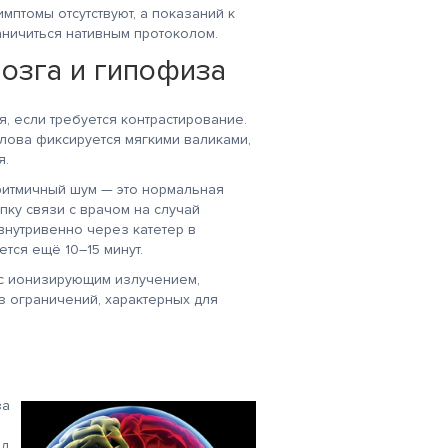
имптомы отсутствуют, а показаний к
аничиться нативным протоколом.
озга и гипофиза
, если требуется контрастирование.
олова фиксируется мягкими валиками,
я.
 ритмичный шум — это нормальная
пку связи с врачом на случай
внутривенно через катетер в
тся ещё 10–15 минут.
 с ионизирующим излучением,
з ограничений, характерных для
за
ед