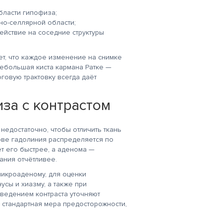
бласти гипофиза;
о-селлярной области;
йствие на соседние структуры
ет, что каждое изменение на снимке
небольшая киста кармана Ратке —
говую трактовку всегда даёт
за с контрастом
недостаточно, чтобы отличить ткань
ове гадолиния распределяется по
т его быстрее, а аденома —
ания отчётливее.
микроаденому, для оценки
сы и хиазму, а также при
ведением контраста уточняют
 стандартная мера предосторожности,