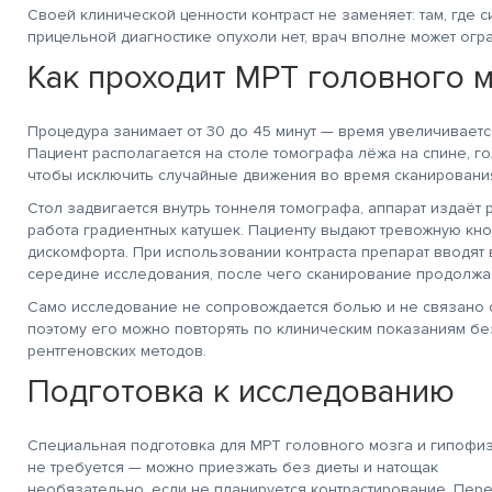
Своей клинической ценности контраст не заменяет: там, где с
прицельной диагностике опухоли нет, врач вполне может огр
Как проходит МРТ головного м
Процедура занимает от 30 до 45 минут — время увеличивается
Пациент располагается на столе томографа лёжа на спине, г
чтобы исключить случайные движения во время сканировани
Стол задвигается внутрь тоннеля томографа, аппарат издаёт
работа градиентных катушек. Пациенту выдают тревожную кно
дискомфорта. При использовании контраста препарат вводят 
середине исследования, после чего сканирование продолжае
Само исследование не сопровождается болью и не связано
поэтому его можно повторять по клиническим показаниям бе
рентгеновских методов.
Подготовка к исследованию
Специальная подготовка для МРТ головного мозга и гипофи
не требуется — можно приезжать без диеты и натощак
необязательно, если не планируется контрастирование. Пер