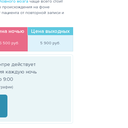
ловного мозга
чаще всего стоит
го происхождения на фоне
пациента от повторной записи и
ена ночью
Цена выходных
5 500 
руб.
5 900 
руб.
нтре действует
ия каждую ночь
о 9:00
ографии)