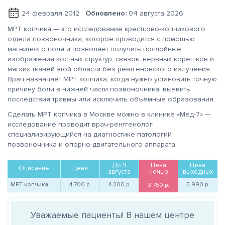
24 февраля 2012
Обновлено:
04 августа 2026
МРТ копчика — это исследование крестцово-копчикового
отдела позвоночника, которое проводится с помощью
магнитного поля и позволяет получить послойные
изображения костных структур, связок, нервных корешков и
мягких тканей этой области без рентгеновского излучения.
Врач назначает МРТ копчика, когда нужно установить точную
причину боли в нижней части позвоночника, выявить
последствия травмы или исключить объёмные образования.
Сделать МРТ копчика в Москве можно в клинике «Мед-7» —
исследование проводит врач-рентгенолог,
специализирующийся на диагностике патологий
позвоночника и опорно-двигательного аппарата.
До 9
Цена
Цена
Описание
Цена
августа
ночью
выходных
МРТ копчика
4 700
р.
4 200
р.
3 990
р.
3 750
р.
Уважаемые пациенты! В нашем центре