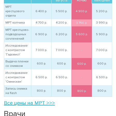
августа
ночью
выходных
МРТ
крестцового
6 400
р.
5 500
р.
4 900
р.
5 200
р.
отдела
МРТ копчика
4 700
р.
4 200
р.
3 990
р.
3 750
р.
МРТ крестцово-
подвздошных
6 900
р.
6 200
р.
5 600
р.
5 900
р.
сочленений
Исследование
с контрастом
7 000
р.
7 000
р.
-
7 000
р.
'Гадовист'
Выдача пленки
600
р.
600
р.
600
р.
600
р.
со снимком
Исследование
с контрастом
6 500
р.
6 500
р.
-
6 500
р.
'Омнискан'
Запись снимка
800
р.
800
р.
800
р.
800
р.
на flash
Все цены на МРТ >>>
Врачи