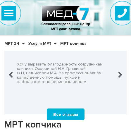
Специализированный центр
МРТ диагностики
МРТ 24
Услуги МРТ
МРТ копчика
нно,
Хочу выразить благодарность сотрудникам
Очень-о
что не
клиники: Охорзиной Н.А, Гришиной
админис
О.Н, Ратниковой М.А. За профессионализм,
Георгия
шнего!
качественную помощь, чуткое и
заботливое отношение к клиентам.
Все отзывы
МРТ копчика