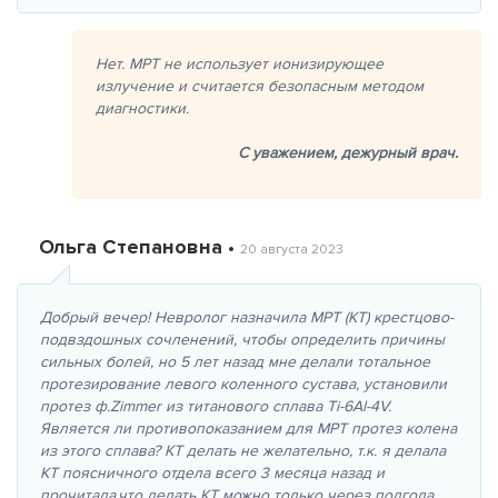
Нет. МРТ не использует ионизирующее
излучение и считается безопасным методом
диагностики.
С уважением,
дежурный врач.
Ольга Степановна •
20 августа 2023
Добрый вечер! Невролог назначила МРТ (КТ) крестцово-
подвздошных сочленений, чтобы определить причины
сильных болей, но 5 лет назад мне делали тотальное
протезирование левого коленного сустава, установили
протез ф.Zimmer из титанового сплава Ti-6Al-4V.
Является ли противопоказанием для МРТ протез колена
из этого сплава? КТ делать не желательно, т.к. я делала
КТ поясничного отдела всего 3 месяца назад и
прочитала,что делать КТ можно только через полгода