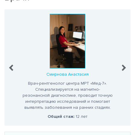
на
Смирнова Анастасия
кница
Врач-рентгенолог центра МРТ «Мед-7».
Вра
Специализируется на магнитно-
С
го
резонансной диагностике, проводит точную
интер
.
интерпретацию исследований и помогает
выяв
выявлять заболевания на ранних стадиях.
о
Общий стаж:
12 лет