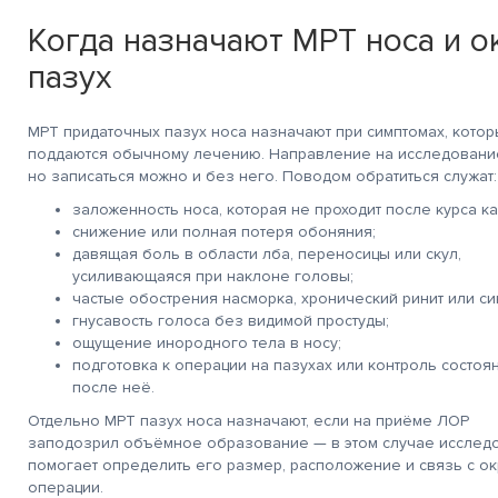
Когда назначают МРТ носа и 
пазух
МРТ придаточных пазух носа назначают при симптомах, котор
поддаются обычному лечению. Направление на исследование
но записаться можно и без него. Поводом обратиться служат:
заложенность носа, которая не проходит после курса ка
снижение или полная потеря обоняния;
давящая боль в области лба, переносицы или скул,
усиливающаяся при наклоне головы;
частые обострения насморка, хронический ринит или син
гнусавость голоса без видимой простуды;
ощущение инородного тела в носу;
подготовка к операции на пазухах или контроль состоя
после неё.
Отдельно МРТ пазух носа назначают, если на приёме ЛОР
заподозрил объёмное образование — в этом случае исслед
помогает определить его размер, расположение и связь с 
операции.