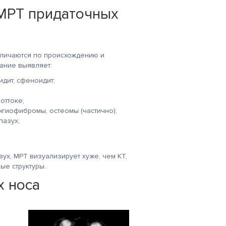
МРТ придаточных
зличаются по происхождению и
вание выявляет:
идит, сфеноидит;
оттоке;
гиофибромы, остеомы (частично);
пазух;
ух, МРТ визуализирует хуже, чем КТ,
ые структуры.
х носа