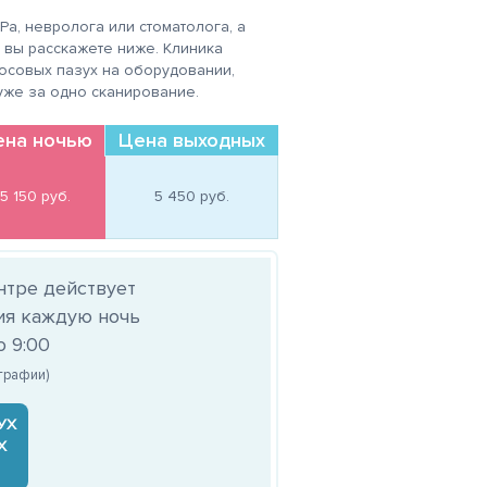
а, невролога или стоматолога, а
 вы расскажете ниже. Клиника
осовых пазух на оборудовании,
 уже за одно сканирование.
ена ночью
Цена выходных
5 150 
руб.
5 450 
руб.
нтре действует
ия каждую ночь
о 9:00
ографии)
УХ
Х