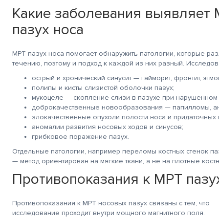
Какие заболевания выявляет 
пазух носа
МРТ пазух носа помогает обнаружить патологии, которые ра
течению, поэтому и подход к каждой из них разный. Исследо
острый и хронический синусит — гайморит, фронтит, этмо
полипы и кисты слизистой оболочки пазух;
мукоцеле — скопление слизи в пазухе при нарушенном 
доброкачественные новообразования — папилломы, ан
злокачественные опухоли полости носа и придаточных 
аномалии развития носовых ходов и синусов;
грибковое поражение пазух.
Отдельные патологии, например переломы костных стенок паз
— метод ориентирован на мягкие ткани, а не на плотные костн
Противопоказания к МРТ пазу
Противопоказания к МРТ носовых пазух связаны с тем, что
исследование проходит внутри мощного магнитного поля.