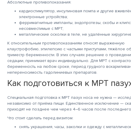
Абсолютные противопоказания:
кардиостимулятор, инсулиновая помпа и другие вживл
электронные устройства;
ферримагнитные импланты, эндопротезы, скобы и клипс
несовместимые с МРТ;
металлические осколки в теле, не удалённые хирургиче
К относительным противопоказаниям относят выраженную
клаустрофобию, эпилепсию с частыми приступами, тяжёлое о
триместр беременности. В этих случаях решение о проведени
седации, принимает врач индивидуально. Для МРТ с контраст
беременность на любом сроке, период грудного вскармлива
непереносимость гадолиниевых препаратов.
Как подготовиться к МРТ пазу
Специальная подготовка к МРТ пазух носа не нужна — иссле
независимо от приёма пищи. Единственное исключение — ска
приходят не позднее чем через 4–6 часов после последнего
Что стоит сделать перед визитом:
снять украшения, часы, заколки и одежду с металличес