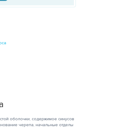
оса
а
истой оболочки, содержимое синусов
основание черепа, начальные отделы