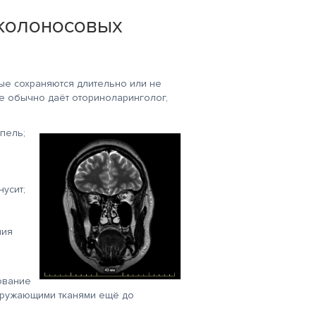
околоносовых
ые сохраняются длительно или не
 обычно даёт оториноларинголог,
пель;
усит;
ния
ование
окружающими тканями ещё до