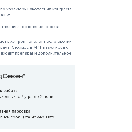
по характеру накопления контраста;
вания;
— глазница, основание черепа,
ает врач-рентгенолог после оценки
рача. Стоимость МРТ пазух носа с
 входит препарат и дополнительное
дСевен"
к работы:
ходных, с 7 утра до 2 ночи
атная парковка:
аписи сообщите номер авто