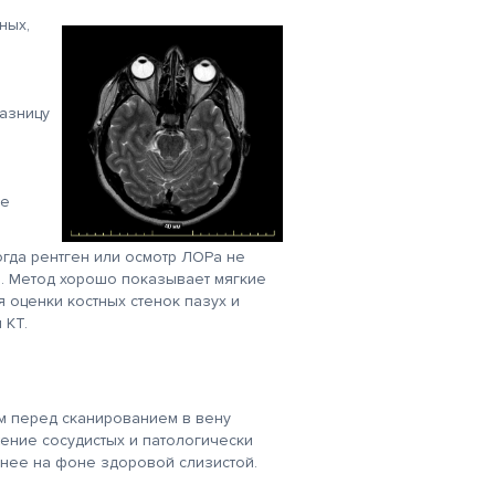
ных,
ий
Хочу выразить
Очень-очень!
благодарность
Благодарен за
сотрудникам
обслуживание
то
клиники: Охорзиной
администратора Марии и
Н.А, Гришиной
доктора Салоникиди
азницу
О.Н, Ратниковой М.А. За
Георгия, лаборанта
.А-
профессионализм,
Лукиновой
качественную помощь,
Елене. Спасибо!
чуткое и
заботливое отношение к
ые
клиентам.
огда рентген или осмотр ЛОРа не
и. Метод хорошо показывает мягкие
я оценки костных стенок пазух и
 КТ.
ом перед сканированием в вену
ение сосудистых и патологически
тнее на фоне здоровой слизистой.