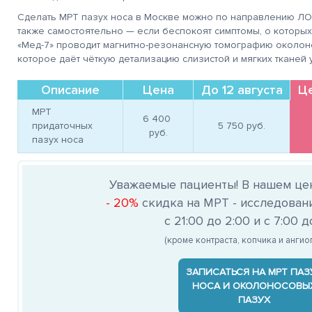
Сделать МРТ пазух носа в Москве можно по направлению ЛОР
также самостоятельно — если беспокоят симптомы, о которых
«Мед-7» проводит магнитно-резонансную томографию околон
которое даёт чёткую детализацию слизистой и мягких тканей
Описание
Цена
До 12 августа
Ц
МРТ
6 400 
придаточных
5 750 
руб.
руб.
пазух носа
Уважаемые пациенты! В нашем це
- 20%
скидка на МРТ - исследован
с 21:00 до 2:00 и с 7:00 д
(кроме контраста, копчика и анги
ЗАПИСАТЬСЯ НА МРТ ПАЗ
НОСА И ОКОЛОНОСОВЫ
ПАЗУХ