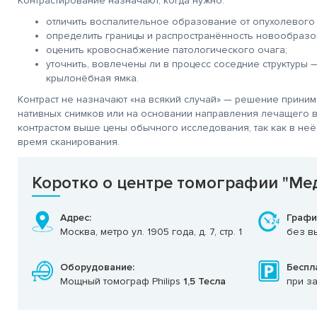
Контрастирование назначают, когда нужно:
отличить воспалительное образование от опухолевого 
определить границы и распространённость новообразо
оценить кровоснабжение патологического очага;
уточнить, вовлечены ли в процесс соседние структуры 
крылонёбная ямка.
Контраст не назначают «на всякий случай» — решение приним
нативных снимков или на основании направления лечащего в
контрастом выше цены обычного исследования, так как в неё
время сканирования.
Коротко о центре томографии "Ме
Адрес:
Графи
Москва, метро ул. 1905 года, д. 7, стр. 1
без вы
Оборудование:
Беспл
Мощный томограф Philips
1,5 Тесла
при з