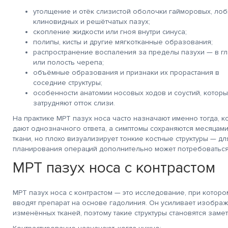
утолщение и отёк слизистой оболочки гайморовых, лоб
очень!
Благодарю Гришину О.Н и
Действительно хорош
клиновидных и решётчатых пазух;
рен за
весь персонал клиники
центр! Качественно,
скопление жидкости или гноя внутри синуса;
ивание
за
профессионально
тратора Марии и
добродушное, человеческое
и очень человечно, ч
полипы, кисты и другие мягкотканные образования;
а Салоникиди
отношение к себе и
не мало важно! Всем
распространение воспаления за пределы пазухи — в гл
, лаборанта
остальным пациентам.
Благодарна!
или полость черепа;
вой
Смог преодолеть для
Особенно Федотову И
Спасибо!
себя еще одну ступень
врач от Всевышнего!
объёмные образования и признаки их прорастания в
страха. Здоровья всем,
соседние структуры;
счастья, успехов в
особенности анатомии носовых ходов и соустий, котор
работе. Спасибо.
затрудняют отток слизи.
На практике МРТ пазух носа часто назначают именно тогда, к
дают однозначного ответа, а симптомы сохраняются месяцам
ткани, но плохо визуализирует тонкие костные структуры — дл
планирования операций дополнительно может потребоваться
МРТ пазух носа с контрастом
МРТ пазух носа с контрастом — это исследование, при котор
вводят препарат на основе гадолиния. Он усиливает изображ
изменённых тканей, поэтому такие структуры становятся заме