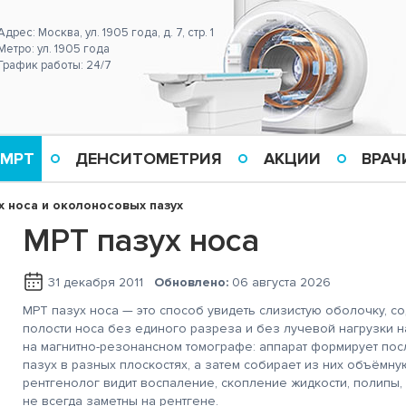
Адрес: Москва, ул. 1905 года, д. 7, стр. 1
Метро: ул. 1905 года
График работы: 24/7
 МРТ
ДЕНСИТОМЕТРИЯ
АКЦИИ
ВРАЧ
х носа и околоносовых пазух
МРТ пазух носа
31 декабря 2011
Обновлено:
06 августа 2026
МРТ пазух носа — это способ увидеть слизистую оболочку, с
полости носа без единого разреза и без лучевой нагрузки 
на магнитно-резонансном томографе: аппарат формирует п
пазух в разных плоскостях, а затем собирает из них объёмну
рентгенолог видит воспаление, скопление жидкости, полипы,
не всегда заметны на рентгене.