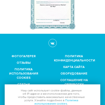
ФОТОГАЛЕРЕЯ
ПОЛИТИКА
КОНФИДЕНЦИАЛЬНОСТИ
ОТЗЫВЫ
КАРТА САЙТА
ПОЛИТИКА
ИСПОЛЬЗОВАНИЯ
ОБОРУДОВАНИЕ
COOKIES
СОГЛАШЕНИЕ НА
СТАТЬИ
ОБРАБОТКУ
ПЕРСОНАЛЬНЫХ
Наш сайт использует
cookie-файлы
, данные
ПАРТНЕРЫ
ДАННЫХ
об IP-адресе
и местоположении для того,
чтобы предоставить максимально качественные
услуги. Узнайте подробнее в
Политика
Принимаем к оплате:
использования cookies
.