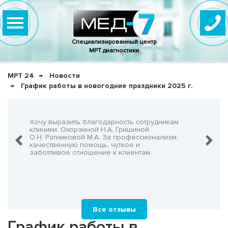
Специализированный центр
МРТ диагностики
МРТ 24
Новости
График работы в новогодние праздники 2025 г.
нно,
Хочу выразить благодарность сотрудникам
Очень-о
что не
клиники: Охорзиной Н.А, Гришиной
админис
О.Н, Ратниковой М.А. За профессионализм,
Георгия
шнего!
качественную помощь, чуткое и
заботливое отношение к клиентам.
Все отзывы
График работы в