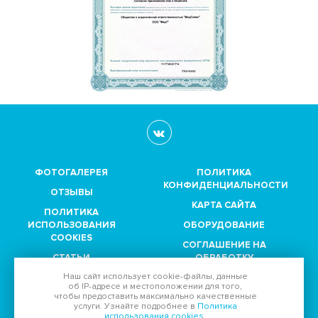
ФОТОГАЛЕРЕЯ
ПОЛИТИКА
КОНФИДЕНЦИАЛЬНОСТИ
ОТЗЫВЫ
КАРТА САЙТА
ПОЛИТИКА
ИСПОЛЬЗОВАНИЯ
ОБОРУДОВАНИЕ
COOKIES
СОГЛАШЕНИЕ НА
СТАТЬИ
ОБРАБОТКУ
ПЕРСОНАЛЬНЫХ
Наш сайт использует
cookie-файлы
, данные
ПАРТНЕРЫ
ДАННЫХ
об IP-адресе
и местоположении для того,
чтобы предоставить максимально качественные
услуги. Узнайте подробнее в
Политика
Принимаем к оплате:
использования cookies
.