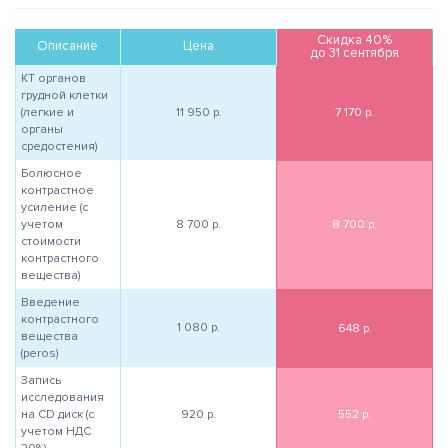
Скидка 40%
Описание
Цена
до 31 сентября
КТ органов
грудной клетки
(легкие и
11 950
р.
7 170
р.
органы
средостения)
Болюсное
контрастное
усиление (с
учетом
8 700
р.
8 700
р.
стоимости
контрастного
вещества)
Введение
контрастного
1 080
р.
648
р.
вещества
(peros)
Запись
исследования
на CD диск (с
920
р.
552
р.
учетом НДС