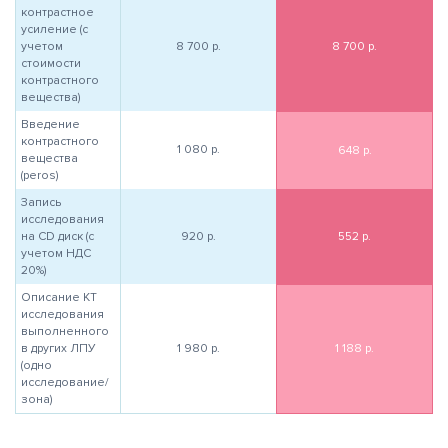
контрастное
усиление (с
учетом
8 700
р.
8 700
р.
стоимости
контрастного
вещества)
Введение
контрастного
1 080
р.
648
р.
вещества
(peros)
Запись
исследования
на CD диск (с
920
р.
552
р.
учетом НДС
20%)
Описание КТ
исследования
выполненного
в других ЛПУ
1 980
р.
1 188
р.
(одно
исследование/
зона)