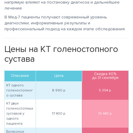
напрямую влияют на постановку диагноза и дальнейшее
лечение.
В Мед-7 пациенты получают современный уровень
диагностики, информативные результаты и
профессиональный подход на каждом этапе обследования.
Цены на КТ голеностопного
сустава
Скидка 40%
Описание
Цена
до 31 сентября
КТ одного
голеностопног
8 990
р.
5 394
р.
о сустава
КТ двух
голеностопных
суставов у
17 400
р.
10 440
р.
одного
пациента
Болюсное