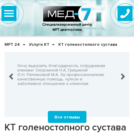
Специализированный центр
МРТ диагностики
МРТ 24
Услуги КТ
КТ голеностопного сустава
нно,
Хочу выразить благодарность сотрудникам
Очень-о
что не
клиники: Охорзиной Н.А, Гришиной
админис
О.Н, Ратниковой М.А. За профессионализм,
Георгия
шнего!
качественную помощь, чуткое и
заботливое отношение к клиентам.
Все отзывы
КТ голеностопного сустава