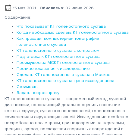
15 мая 2021
Обновлено:
02 июня 2026
Содержание:
Что показывает КТ голеностопного сустава
Когда необходимо сделать КТ голеностопного сустава
Как проходит компьютерная томография
голеностопного сустава
КТ голеностопного сустава с контрастом
Подготовка к КТ голеностопного сустава
Преимущества МСКТ голеностопного сустава
Противопоказания к исследованию
Сделать КТ голеностопного сустава в Москве
КТ голеностопного сустава: цена исследования
Стоимость
Задать вопрос врачу
КТ голеностопного сустава — современный метод лучевой
диагностики, позволяющий детально оценить состояние
костных структур, суставных поверхностей, голеностопного
сочленения и окружающих тканей. Исследование особенно
востребовано после травм, при подозрении на переломы,
трещины, артроз, последствия спортивных повреждений и
хроническую боль в области стопы и лодыжки. В клинике