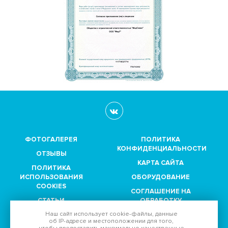
ФОТОГАЛЕРЕЯ
ПОЛИТИКА
КОНФИДЕНЦИАЛЬНОСТИ
ОТЗЫВЫ
КАРТА САЙТА
ПОЛИТИКА
ИСПОЛЬЗОВАНИЯ
ОБОРУДОВАНИЕ
COOKIES
СОГЛАШЕНИЕ НА
СТАТЬИ
ОБРАБОТКУ
ПЕРСОНАЛЬНЫХ
Наш сайт использует
cookie-файлы
, данные
ПАРТНЕРЫ
ДАННЫХ
об IP-адресе
и местоположении для того,