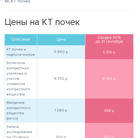
МСКТ почек.
Цены на КТ почек
Скидка 40%
Описание
Цена
до 31 сентября
КТ почек и
9 860
р.
5 916
р.
надпочечников
Болюсное
контрастное
усиление (с
учетом
8 700
р.
8 700
р.
стоимости
контрастного
вещества)
Введение
контрастного
1 080
р.
648
р.
вещества
(peros)
Запись
исследования
на CD диск (с
920
р.
552
р.