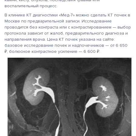
воспалительный процесс.
В клинике КТ диагностики «Мед-7» можно сделать КТ почек в
Москве по предварительной записи. Исследование
проводится без контраста или с контрастированием — выбор
протокола зависит от жалоб, предварительного диагноза и
направления врача. Цена КТ почек указана на сайте:
базовое исследование почек и надпочечников — от 6 650
₽, болюсное контрастное усиление — 6 600 ₽.