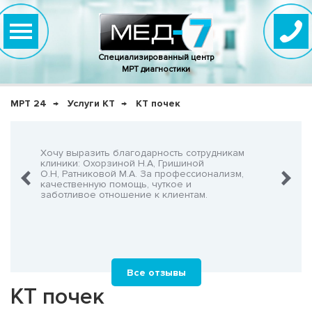
Специализированный центр
МРТ диагностики
МРТ 24
Услуги КТ
КТ почек
нно,
Хочу выразить благодарность сотрудникам
Очень-о
что не
клиники: Охорзиной Н.А, Гришиной
админис
О.Н, Ратниковой М.А. За профессионализм,
Георгия
шнего!
качественную помощь, чуткое и
заботливое отношение к клиентам.
Все отзывы
КТ почек