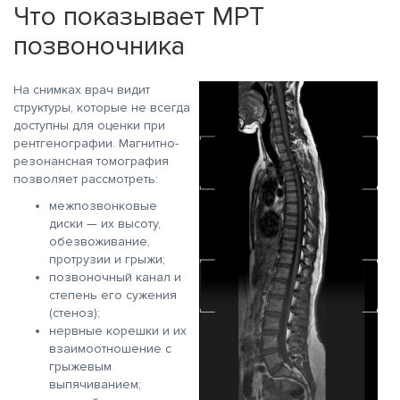
Что показывает МРТ
позвоночника
На снимках врач видит
структуры, которые не всегда
доступны для оценки при
рентгенографии. Магнитно-
резонансная томография
позволяет рассмотреть:
межпозвонковые
диски — их высоту,
обезвоживание,
протрузии и грыжи;
позвоночный канал и
степень его сужения
(стеноз);
нервные корешки и их
взаимоотношение с
грыжевым
выпячиванием;