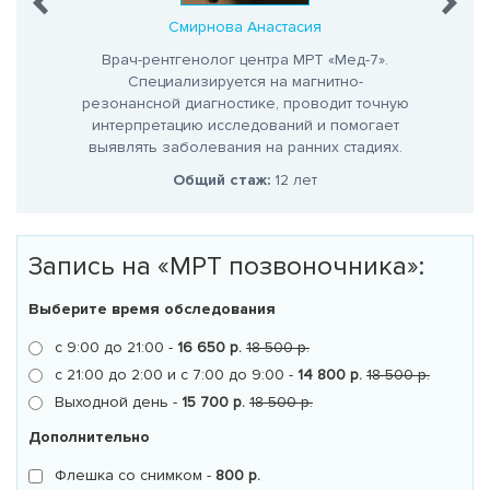
на
Смирнова Анастасия
кница
Врач-рентгенолог центра МРТ «Мед-7».
Вра
Специализируется на магнитно-
С
го
резонансной диагностике, проводит точную
интер
.
интерпретацию исследований и помогает
выяв
выявлять заболевания на ранних стадиях.
о
Общий стаж:
12 лет
Запись на «MРТ позвоночника»:
Выберите время обследования
с 9:00 до 21:00 -
16 650 р.
18 500 р.
с 21:00 до 2:00 и с 7:00 до 9:00 -
14 800 р.
18 500 р.
Выходной день -
15 700 р.
18 500 р.
Дополнительно
Флешка со снимком -
800 р.