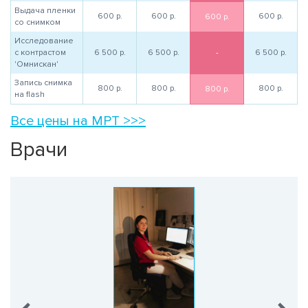
Выдача пленки
600
р.
600
р.
600
р.
600
р.
со снимком
Исследование
с контрастом
6 500
р.
6 500
р.
-
6 500
р.
'Омнискан'
Запись снимка
800
р.
800
р.
800
р.
800
р.
на flash
Все цены на МРТ >>>
Врачи