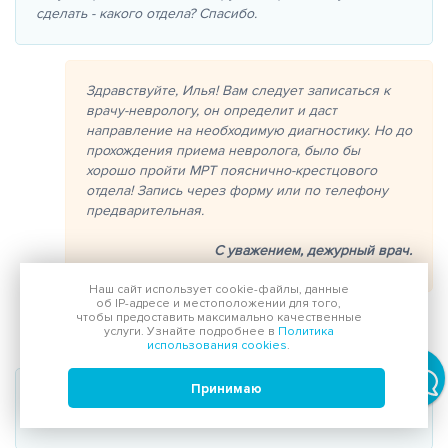
сделать - какого отдела? Спасибо.
Здравствуйте, Илья! Вам следует записаться к
врачу-неврологу, он определит и даст
направление на необходимую диагностику. Но до
прохождения приема невролога, было бы
хорошо пройти МРТ пояснично-крестцового
отдела! Запись через форму или по телефону
предварительная.
С уважением,
дежурный врач.
Наш сайт использует
cookie-файлы
, данные
об IP-адресе
и местоположении для того,
чтобы предоставить максимально качественные
услуги. Узнайте подробнее в
Политика
Али •
01 декабря 2020
использования cookies
.
Принимаю
Здравствуйте, я хочу знать сколько стоит томография
позвоночника?