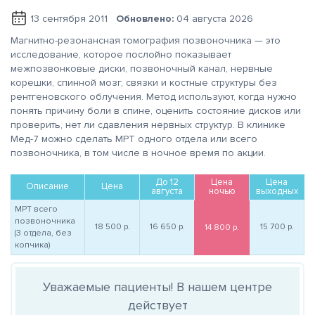
13 сентября 2011
Обновлено:
04 августа 2026
Магнитно-резонансная томография позвоночника — это
исследование, которое послойно показывает
межпозвонковые диски, позвоночный канал, нервные
корешки, спинной мозг, связки и костные структуры без
рентгеновского облучения. Метод используют, когда нужно
понять причину боли в спине, оценить состояние дисков или
проверить, нет ли сдавления нервных структур. В клинике
Мед-7 можно сделать МРТ одного отдела или всего
позвоночника, в том числе в ночное время по акции.
До 12
Цена
Цена
Описание
Цена
августа
ночью
выходных
МРТ всего
позвоночника
18 500
р.
16 650
р.
15 700
р.
14 800
р.
(3 отдела, без
копчика)
Уважаемые пациенты! В нашем центре
действует