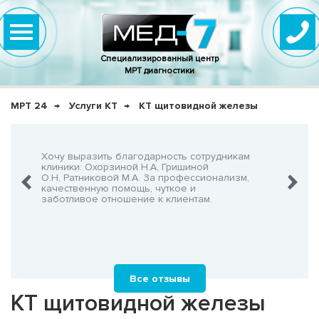
Специализированный центр
МРТ диагностики
МРТ 24
Услуги КТ
КТ щитовидной железы
нно,
Хочу выразить благодарность сотрудникам
Очень-о
что не
клиники: Охорзиной Н.А, Гришиной
админис
О.Н, Ратниковой М.А. За профессионализм,
Георгия
шнего!
качественную помощь, чуткое и
заботливое отношение к клиентам.
Все отзывы
КТ щитовидной железы