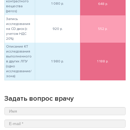
контрастного
1 080
р.
648
р.
вещества
(peros)
Запись
исследования
на CD диск (с
920
р.
552
р.
учетом НДС
20%)
Описание КТ
исследования
выполненного
в других ЛПУ
1 980
р.
1 188
р.
(одно
исследование/
зона)
Задать вопрос врачу