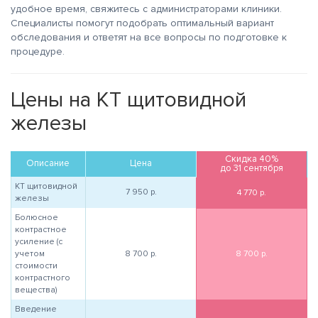
удобное время, свяжитесь с администраторами клиники.
Специалисты помогут подобрать оптимальный вариант
обследования и ответят на все вопросы по подготовке к
процедуре.
Цены на КТ щитовидной
железы
Скидка 40%
Описание
Цена
до 31 сентября
КТ щитовидной
7 950
р.
4 770
р.
железы
Болюсное
контрастное
усиление (с
учетом
8 700
р.
8 700
р.
стоимости
контрастного
вещества)
Введение