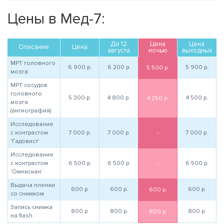
Цены в Мед-7:
До 12
Цена
Цена
Описание
Цена
августа
ночью
выходных
МРТ головного
6 900
р.
6 200
р.
5 900
р.
5 500
р.
мозга
МРТ сосудов
головного
5 300
р.
4 800
р.
4 500
р.
4 250
р.
мозга
(ангиография)
Исследование
с контрастом
7 000
р.
7 000
р.
-
7 000
р.
'Гадовист'
Исследование
с контрастом
6 500
р.
6 500
р.
-
6 500
р.
'Омнискан'
Выдача пленки
600
р.
600
р.
600
р.
600
р.
со снимком
Запись снимка
800
р.
800
р.
800
р.
800
р.
на flash