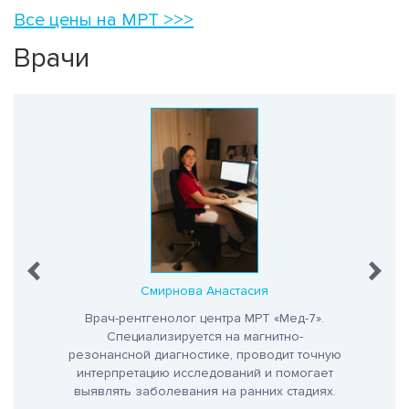
Все цены на МРТ >>>
Врачи
на
Смирнова Анастасия
кница
Врач-рентгенолог центра МРТ «Мед-7».
Вра
Специализируется на магнитно-
С
го
резонансной диагностике, проводит точную
интер
.
интерпретацию исследований и помогает
выяв
выявлять заболевания на ранних стадиях.
о