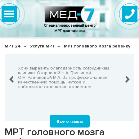
Специализированный центр
МРТ диагностики
МРТ 24
Услуги МРТ
МРТ головного мозга ребенку
нно,
Хочу выразить благодарность сотрудникам
Очень-о
что не
клиники: Охорзиной Н.А, Гришиной
админис
О.Н, Ратниковой М.А. За профессионализм,
Георгия
шнего!
качественную помощь, чуткое и
заботливое отношение к клиентам.
Все отзывы
МРТ головного мозга