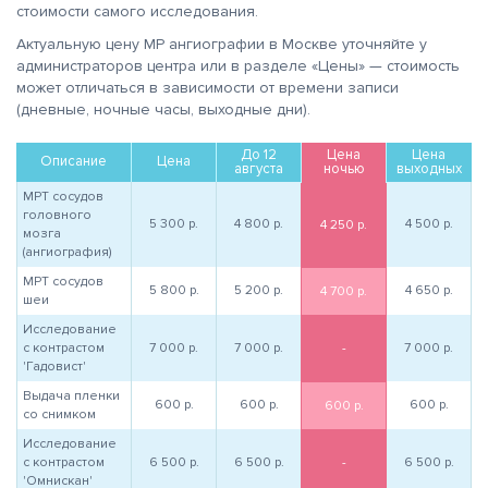
стоимости самого исследования.
Актуальную цену МР ангиографии в Москве уточняйте у
администраторов центра или в разделе «Цены» — стоимость
может отличаться в зависимости от времени записи
(дневные, ночные часы, выходные дни).
До 12
Цена
Цена
Описание
Цена
августа
ночью
выходных
МРТ сосудов
головного
5 300
р.
4 800
р.
4 500
р.
4 250
р.
мозга
(ангиография)
МРТ сосудов
5 800
р.
5 200
р.
4 650
р.
4 700
р.
шеи
Исследование
с контрастом
7 000
р.
7 000
р.
-
7 000
р.
'Гадовист'
Выдача пленки
600
р.
600
р.
600
р.
600
р.
со снимком
Исследование
с контрастом
6 500
р.
6 500
р.
-
6 500
р.
'Омнискан'