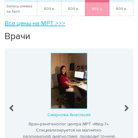
Запись снимка
800
р.
800
р.
800
р.
800
р.
на flash
Все цены на МРТ >>>
Врачи
на
Смирнова Анастасия
кница
Врач-рентгенолог центра МРТ «Мед-7».
Вра
Специализируется на магнитно-
С
го
резонансной диагностике, проводит точную
интер