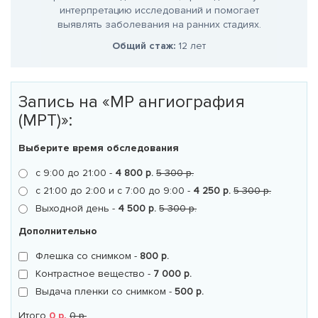
.
интерпретацию исследований и помогает
выяв
выявлять заболевания на ранних стадиях.
о
Общий стаж:
12 лет
Запись на «МР ангиография
(МРТ)»:
Выберите время обследования
с 9:00 до 21:00 -
4 800 р.
5 300 р.
с 21:00 до 2:00 и с 7:00 до 9:00 -
4 250 р.
5 300 р.
Выходной день -
4 500 р.
5 300 р.
Дополнительно
Флешка со снимком -
800 р.
Контрастное вещество -
7 000 р.
Выдача пленки со снимком -
500 р.
Итого
0 р.
0 р.