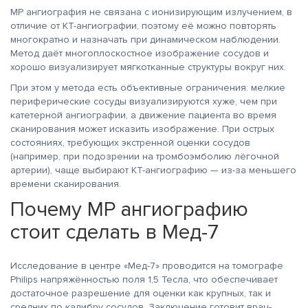
МР ангиография не связана с ионизирующим излучением, в
отличие от КТ-ангиографии, поэтому её можно повторять
многократно и назначать при динамическом наблюдении.
Метод даёт многоплоскостное изображение сосудов и
хорошо визуализирует мягкотканные структуры вокруг них.
При этом у метода есть объективные ограничения: мелкие
периферические сосуды визуализируются хуже, чем при
катетерной ангиографии, а движение пациента во время
сканирования может исказить изображение. При острых
состояниях, требующих экстренной оценки сосудов
(например, при подозрении на тромбоэмболию лёгочной
артерии), чаще выбирают КТ-ангиографию — из-за меньшего
времени сканирования.
Почему МР ангиографию
стоит сделать в Мед-7
Исследование в центре «Мед-7» проводится на томографе
Philips напряжённостью поля 1,5 Тесла, что обеспечивает
достаточное разрешение для оценки как крупных, так и
средних по калибру сосудов. Заключение готовит врач-