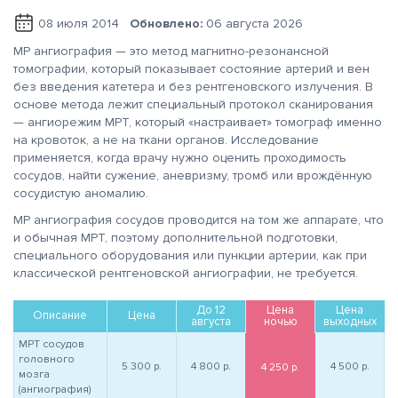
08 июля 2014
Обновлено:
06 августа 2026
МР ангиография — это метод магнитно-резонансной
томографии, который показывает состояние артерий и вен
без введения катетера и без рентгеновского излучения. В
основе метода лежит специальный протокол сканирования
— ангиорежим МРТ, который «настраивает» томограф именно
на кровоток, а не на ткани органов. Исследование
применяется, когда врачу нужно оценить проходимость
сосудов, найти сужение, аневризму, тромб или врождённую
сосудистую аномалию.
МР ангиография сосудов проводится на том же аппарате, что
и обычная МРТ, поэтому дополнительной подготовки,
специального оборудования или пункции артерии, как при
классической рентгеновской ангиографии, не требуется.
До 12
Цена
Цена
Описание
Цена
августа
ночью
выходных
МРТ сосудов
головного
5 300
р.
4 800
р.
4 500
р.
4 250
р.
мозга
(ангиография)