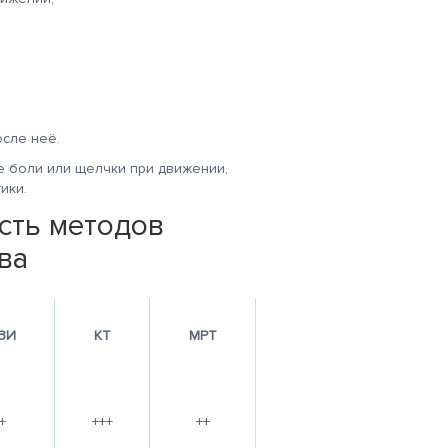
осле неё.
ые боли или щелчки при движении,
ики.
сть методов
ва
ЗИ
КТ
МРТ
+
+++
++