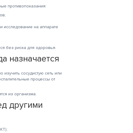
рые противопоказания:
ов;
ти исследование на аппарате
ся без риска для здоровья.
да назначается
о изучить сосудистую сеть или
воспалительные процессы от
тся из организма.
ед другими
КТ);