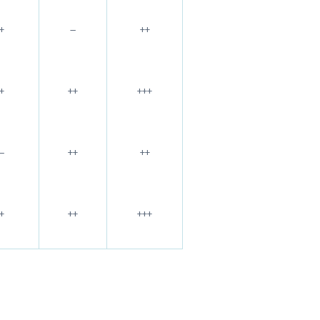
+
–
++
+
++
+++
–
++
++
+
++
+++