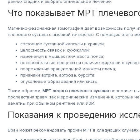
ранних стадиях и выбрать оптимальное лечение.
Что показывает МРТ плечевого
Магнитно-резонансная томография даёт возможность получи
плечевого сустава с высокой точностью. С помощью этого ме
состояние суставной капсулы и хрящей;
целостность связок и сухожилий;
изменения в мышцах плечевого пояса;
воспалительные процессы и наличие жидкости в сустав
повреждения вращательной манжеты плеча;
признаки артрита, артроза, бурсита;
опухолевые образования или кисты.
Таким образом,
МРТ левого плечевого сустава
позволяет вы
последствия травм, так и хронические изменения, которые не
заметны при обычном рентгене или УЗИ.
Показания к проведению иссл
Врач может рекомендовать пройти МРТ в следующих случаях:
хроническая или острая боль в плече, особенно при д