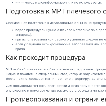
«–» — метод малоинформативен или не используется.
Подготовка к МРТ плечевого с
Специальная подготовка к исследованию обычно не требуетс
перед процедурой нужно снять все металлические пред
аппараты);
при использовании контрастного усиления следует не е
если у пациента есть хронические заболевания или ал
врача.
Как проходит процедура
МРТ — безболезненное и безопасное исследование. Процесс 
Пациент ложится на специальный стол, который задвигается в
бесконтактно, создавая магнитное поле и формируя детальны
Для повышения точности диагностики иногда применяется ко
внутривенно и помогает лучше рассмотреть сосуды и мягкие т
Противопоказания и ограниче