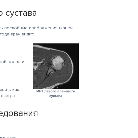
 сустава
ть послойные изображения тканей
тода врач видит:
ной полости;
явить как
МРТ левого плечевого
 всегда
сустава
едования
вижении;