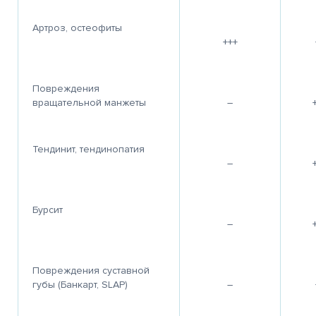
очень!
Благодарю Гришину О.Н и
Действительно хорош
Артроз, остеофиты
рен за
весь персонал клиники
центр! Качественно,
+++
ивание
за
профессионально
тратора Марии и
добродушное, человеческое
и очень человечно, ч
а Салоникиди
отношение к себе и
не мало важно! Всем
, лаборанта
остальным пациентам.
Благодарна!
Повреждения
вой
Смог преодолеть для
Особенно Федотову И
Спасибо!
себя еще одну ступень
врач от Всевышнего!
вращательной манжеты
–
страха. Здоровья всем,
счастья, успехов в
работе. Спасибо.
Тендинит, тендинопатия
–
Бурсит
–
Повреждения суставной
губы (Банкарт, SLAP)
–