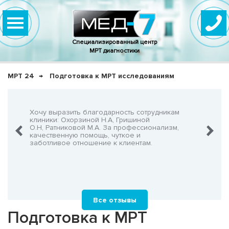
Специализированный центр
МРТ диагностики
МРТ 24
Подготовка к МРТ исследованиям
нно,
Хочу выразить благодарность сотрудникам
Очень-о
что не
клиники: Охорзиной Н.А, Гришиной
админис
О.Н, Ратниковой М.А. За профессионализм,
Георгия
шнего!
качественную помощь, чуткое и
заботливое отношение к клиентам.
Все отзывы
Подготовка к МРТ