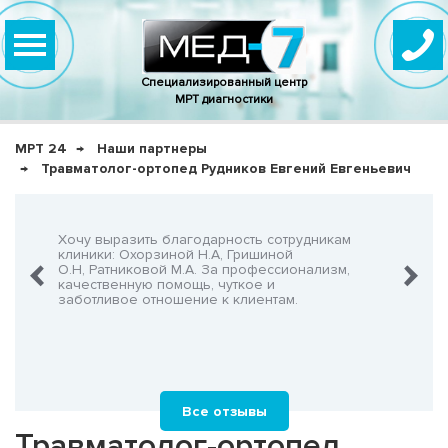
Специализированный центр
МРТ диагностики
МРТ 24
Наши партнеры
Травматолог-ортопед Рудников Евгений Евгеньевич
нно,
Хочу выразить благодарность сотрудникам
Очень-о
что не
клиники: Охорзиной Н.А, Гришиной
админис
О.Н, Ратниковой М.А. За профессионализм,
Георгия
шнего!
качественную помощь, чуткое и
заботливое отношение к клиентам.
Все отзывы
Травматолог-ортопед