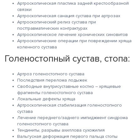
Артроскопическая пластика задней крестообразной
связки
Артроскопическая санация сустава при артрозах
Артроскопический релиз сустава при
посттравматических контрактурах
Артроскопическое лечение хронических синовитов
Артроскопические операции при повреждении хряща
коленного сустава
Голеностопный сустав, стопа:
Артроз голеностопного сустава
Последствия перелома лодыжек
Свободные внутрисуставные костно – хрящевые
фрагменты голеностопного сустава
Локальные дефекты хряща
Артроскопическая стабилизация голеностопного
сустава
Лечение переднего/заднего импиджмент синдрома
голеностопного сустава
Тендиниты, разрывы ахиллова сухожилия
Вальгусная деформация первого пальца стопы