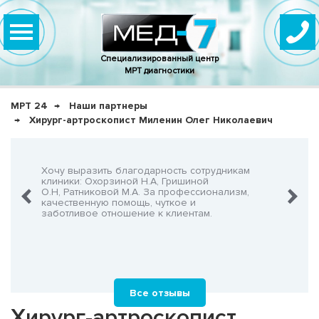
Специализированный центр
МРТ диагностики
МРТ 24
Наши партнеры
Хирург-артроскопист Миленин Олег Николаевич
нно,
Хочу выразить благодарность сотрудникам
Очень-о
что не
клиники: Охорзиной Н.А, Гришиной
админис
О.Н, Ратниковой М.А. За профессионализм,
Георгия
шнего!
качественную помощь, чуткое и
заботливое отношение к клиентам.
Все отзывы
Хирург-артроскопист