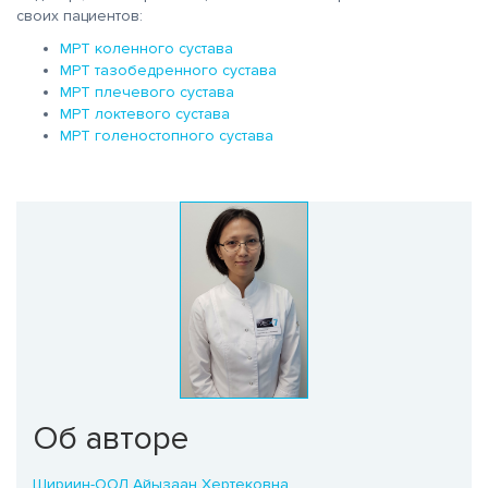
своих пациентов:
МРТ коленного сустава
МРТ тазобедренного сустава
МРТ плечевого сустава
МРТ локтевого сустава
МРТ голеностопного сустава
Об авторе
Шириин-ООЛ Айызаан Хертековна