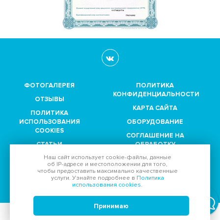
ФОТОГАЛЕРЕЯ
ПОЛИТИКА
КОНФИДЕНЦИАЛЬНОСТИ
ОТЗЫВЫ
КАРТА САЙТА
ПОЛИТИКА
ИСПОЛЬЗОВАНИЯ
ОБОРУДОВАНИЕ
COOKIES
СОГЛАШЕНИЕ НА
СТАТЬИ
ОБРАБОТКУ
ПЕРСОНАЛЬНЫХ
Наш сайт использует
cookie-файлы
, данные
ПАРТНЕРЫ
ДАННЫХ
об IP-адресе
и местоположении для того,
чтобы предоставить максимально качественные
услуги. Узнайте подробнее в
Политика
Принимаем к оплате:
использования cookies
.
Принимаю
© 2011-2026, Диагностический центр "
МедСевен
":