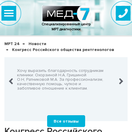
Специализированный центр
МРТ диагностики
МРТ 24
Новости
Конгресс Российского общества рентгенологов
нно,
Хочу выразить благодарность сотрудникам
Очень-о
что не
клиники: Охорзиной Н.А, Гришиной
админис
О.Н, Ратниковой М.А. За профессионализм,
Георгия
шнего!
качественную помощь, чуткое и
заботливое отношение к клиентам.
Все отзывы
Конгресс Российского