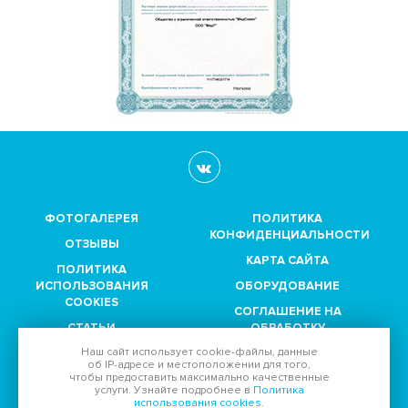
ФОТОГАЛЕРЕЯ
ПОЛИТИКА
КОНФИДЕНЦИАЛЬНОСТИ
ОТЗЫВЫ
КАРТА САЙТА
ПОЛИТИКА
ИСПОЛЬЗОВАНИЯ
ОБОРУДОВАНИЕ
COOKIES
СОГЛАШЕНИЕ НА
СТАТЬИ
ОБРАБОТКУ
ПЕРСОНАЛЬНЫХ
Наш сайт использует
cookie-файлы
, данные
ПАРТНЕРЫ
ДАННЫХ
об IP-адресе
и местоположении для того,
чтобы предоставить максимально качественные
услуги. Узнайте подробнее в
Политика
Принимаем к оплате:
использования cookies
.