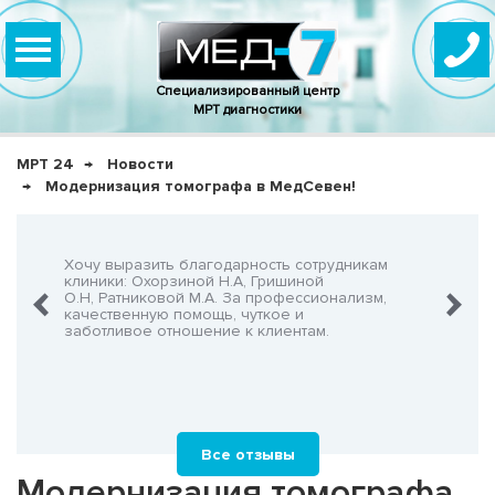
Специализированный центр
МРТ диагностики
МРТ 24
Новости
Модернизация томографа в МедСевен!
нно,
Хочу выразить благодарность сотрудникам
Очень-о
что не
клиники: Охорзиной Н.А, Гришиной
админис
О.Н, Ратниковой М.А. За профессионализм,
Георгия
шнего!
качественную помощь, чуткое и
заботливое отношение к клиентам.
Все отзывы
Модернизация томографа