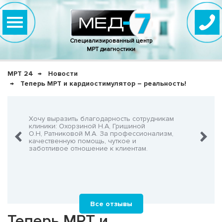
Специализированный центр
МРТ диагностики
МРТ 24
Новости
Теперь МРТ и кардиостимулятор – реальность!
нно,
Хочу выразить благодарность сотрудникам
Очень-о
что не
клиники: Охорзиной Н.А, Гришиной
админис
О.Н, Ратниковой М.А. За профессионализм,
Георгия
шнего!
качественную помощь, чуткое и
заботливое отношение к клиентам.
Все отзывы
Теперь МРТ и