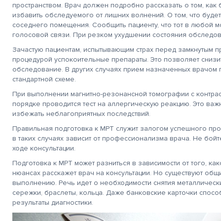
пространством. Врач должен подробно рассказать о том, как 
избавить обследуемого от лишних волнений. О том, что буде
соседнего помещения. Сообщить пациенту, что тот в любой м
голосовой связи. При резком ухудшении состояния обследов
Зачастую пациентам, испытывающим страх перед замкнутым п
процедурой успокоительные препараты. Это позволяет снизи
обследование. В других случаях прием назначенных врачом 
стандартной схеме.
При выполнении магнитно-резонансной томографии с контра
порядке проводится тест на аллергическую реакцию. Это важ
избежать неблагоприятных последствий.
Правильная подготовка к МРТ служит залогом успешного пр
в таких случаях зависит от профессионализма врача. Не бой
ходе консультации.
Подготовка к МРТ может разниться в зависимости от того, ка
нюансах расскажет врач на консультации. Но существуют общ
выполнению. Речь идет о необходимости снятия металлически
сережки, браслеты, кольца. Даже банковские карточки спосо
результаты диагностики.