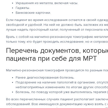
Украшения из металла, включая часы.
Гаджеты.
очень!
Благодарю Гришину О.Н и
Действительно хорош
рен за
весь персонал клиники
центр! Качественно,
Банковские карточки.
ивание
за
профессионально
тратора Марии и
добродушное, человеческое
и очень человечно, ч
Если пациент во время исследования остается в своей одеж
а Салоникиди
отношение к себе и
не мало важно! Всем
свободной и удобной. На ней не должно быть застежек из ме
, лаборанта
остальным пациентам.
Благодарна!
лучше надеть просторный халат, полученный от персонала кл
вой
Смог преодолеть для
Особенно Федотову И
Спасибо!
себя еще одну ступень
врач от Всевышнего!
Брать с собой на магнитно-резонансную томографию металл
страха. Здоровья всем,
счастья, успехов в
только тому, кто будет проходить исследование, но и сопров
работе. Спасибо.
Перечень документов, которы
пациента при себе для МРТ
Магнитно-резонансная томография проводится по разным пов
Ранее диагностированная болезнь.
Подозрение на наличие патологий в организме, отсутс
неблагоприятных изменениях по итогам других способ
Болезнь, по поводу которой уже выполнялась терапия (
Во всех перечисленных случаях пациент располагает заключ
обследований. Всю имеющуюся документацию нужно взять с с