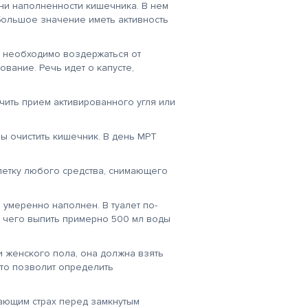
ени наполненности кишечника. В нем
Большое значение иметь активность
, необходимо воздержаться от
вание. Речь идет о капусте,
ить прием активированного угля или
ы очистить кишечник. В день МРТ
летку любого средства, снимающего
 умеренно наполнен. В туалет по-
е чего выпить примерно 500 мл воды
и женского пола, она должна взять
Это позволит определить
ающим страх перед замкнутым