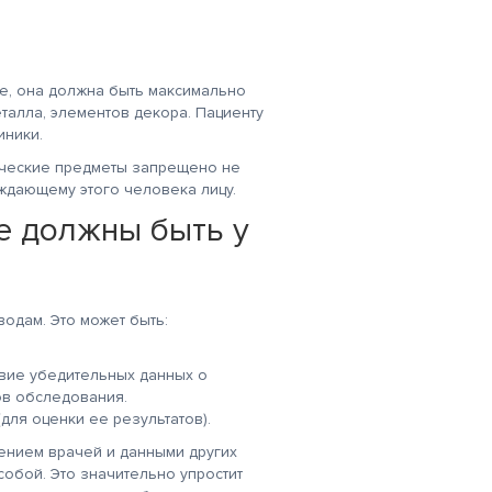
ий
Хочу выразить
Очень-очень!
благодарность
Благодарен за
сотрудникам
обслуживание
то
клиники: Охорзиной
администратора Марии и
де, она должна быть максимально
Н.А, Гришиной
доктора Салоникиди
талла, элементов декора. Пациенту
О.Н, Ратниковой М.А. За
Георгия, лаборанта
иники.
.А-
профессионализм,
Лукиновой
качественную помощь,
Елене. Спасибо!
ические предметы запрещено не
чуткое и
заботливое отношение к
ождающему этого человека лицу.
клиентам.
е должны быть у
одам. Это может быть:
твие убедительных данных о
ов обследования.
для оценки ее результатов).
ением врачей и данными других
обой. Это значительно упростит