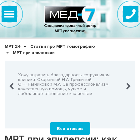
Специализированный центр
МРТ диагностики
МРТ 24
Статьи про МРТ томографию
МРТ при эпилепсии
нно,
Хочу выразить благодарность сотрудникам
Очень-о
что не
клиники: Охорзиной Н.А, Гришиной
админис
О.Н, Ратниковой М.А. За профессионализм,
Георгия
шнего!
качественную помощь, чуткое и
заботливое отношение к клиентам.
Все отзывы
МРТ при эпилепсии: как