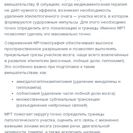
вмешательству. В ситуациях, когда медикаментозная терапия
не даёт нужного эффекта, возникает необходимость
удаления эпилептогенного очага — участка мозга, в котором
формируются судорожные импульсы. Для этого необходимо
точно определить его локализацию и границы. Именно МРТ
позволяет сделать это максимально точно.
Современная МР-томография обеспечивает высокое
пространственное разрешение и позволяет выполнять
прицельные срезы участков мозга, чаще всего вовлечённых
в развитие эпилепсии (височные, лобные доли, гиппокамп).
Это особенно важно при подготовке к таким
вмешательствам, как:
амигдалогиппокампэктомия (удаление миндалины и
гиппокампа);
лобэктомия (удаление части лобной доли мозга);
множественные субпиальные трансекции
(разъединение нейронных связей).
МРТ помогает хирургу точно определить границы
патологического участка, оценить его связь с жизненно
важными зонами мозга (зонами речи, двигательной
активности, памяти), а также исключить наличие