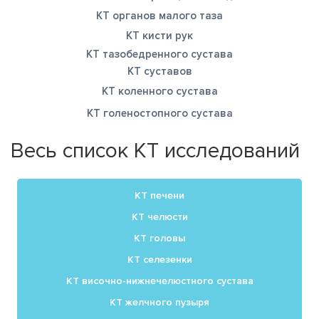
КТ органов малого таза
КТ кисти рук
КТ тазобедренного сустава
КТ суставов
КТ коленного сустава
КТ голеностопного сустава
Весь список КТ исследований
КТ печени
КТ челюсти
КТ головы
КТ селезенки
КТ височно-нижнечелюстного сустава
КТ желчного пузыря