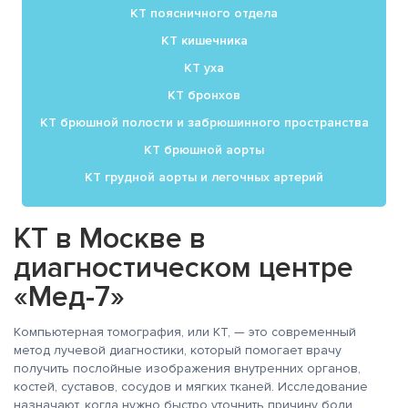
КТ поясничного отдела
КТ кишечника
КТ уха
КТ бронхов
КТ брюшной полости и забрюшинного пространства
КТ брюшной аорты
КТ грудной аорты и легочных артерий
КТ в Москве в
диагностическом центре
«Мед-7»
Компьютерная томография, или КТ, — это современный
метод лучевой диагностики, который помогает врачу
получить послойные изображения внутренних органов,
костей, суставов, сосудов и мягких тканей. Исследование
назначают, когда нужно быстро уточнить причину боли,