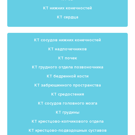
КТ нижних конечностей
КТ сердца
КТ сосудов нижних конечностей
КТ надпочечников
КТ почек
КТ грудного отдела позвоночника
КТ бедренной кости
КТ забрюшинного пространства
КТ средостения
КТ сосудов головного мозга
КТ грудины
КТ крестцово-копчикового отдела
КТ крестцово-подвздошных суставов