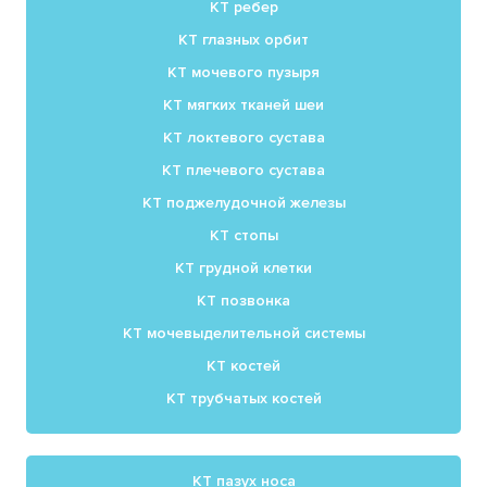
КТ ребер
КТ глазных орбит
КТ мочевого пузыря
КТ мягких тканей шеи
КТ локтевого сустава
КТ плечевого сустава
КТ поджелудочной железы
КТ стопы
КТ грудной клетки
КТ позвонка
КТ мочевыделительной системы
КТ костей
КТ трубчатых костей
КТ пазух носа