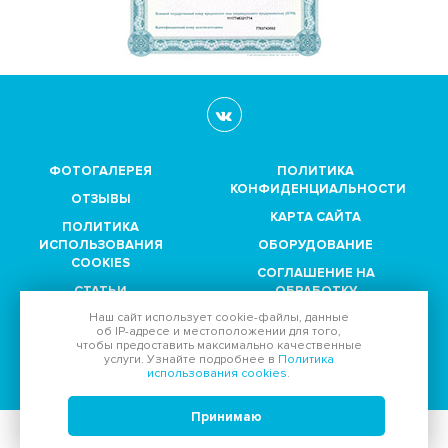
ФОТОГАЛЕРЕЯ
ПОЛИТИКА
КОНФИДЕНЦИАЛЬНОСТИ
ОТЗЫВЫ
КАРТА САЙТА
ПОЛИТИКА
ИСПОЛЬЗОВАНИЯ
ОБОРУДОВАНИЕ
COOKIES
СОГЛАШЕНИЕ НА
СТАТЬИ
ОБРАБОТКУ
ПЕРСОНАЛЬНЫХ
Наш сайт использует
cookie-файлы
, данные
ПАРТНЕРЫ
ДАННЫХ
об IP-адресе
и местоположении для того,
чтобы предоставить максимально качественные
услуги. Узнайте подробнее в
Политика
Принимаем к оплате:
использования cookies
.
Принимаю
© 2011-2026, Диагностический центр "
МедСевен
":