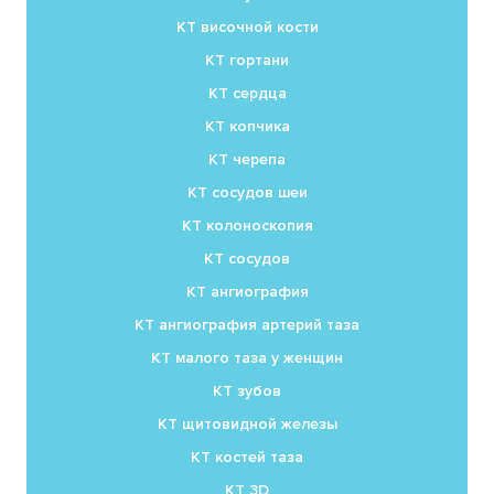
КТ височной кости
КТ гортани
КТ сердца
КТ копчика
КТ черепа
КТ сосудов шеи
КТ колоноскопия
КТ сосудов
КТ ангиография
КТ ангиография артерий таза
КТ малого таза у женщин
КТ зубов
КТ щитовидной железы
КТ костей таза
КТ 3D