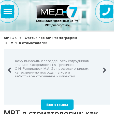
Специализированный центр
МРТ диагностики
МРТ 24
Статьи про МРТ томографию
МРТ в стоматологии
нно,
Хочу выразить благодарность сотрудникам
Очень-о
что не
клиники: Охорзиной Н.А, Гришиной
админис
О.Н, Ратниковой М.А. За профессионализм,
Георгия
шнего!
качественную помощь, чуткое и
заботливое отношение к клиентам.
Все отзывы
МРТ в стоматологии: как