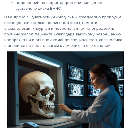
подозрений на артрит, артроз или смещение
суставного диска ВНЧС.
В центре МРТ диагностики «Мед-7» мы ежедневно проводим
исследования челюстно-лицевой зоны, помогая
стоматологам, хирургам и неврологам точно определить
причину жалоб пациента. Благодаря высокому разрешению
изображений и опытной команде специалистов, диагностика
становится не просто шагом к лечению, а его основой.