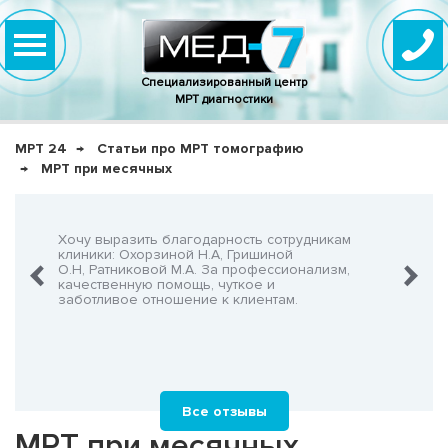
Специализированный центр
МРТ диагностики
МРТ 24
Статьи про МРТ томографию
МРТ при месячных
нно,
Хочу выразить благодарность сотрудникам
Очень-о
что не
клиники: Охорзиной Н.А, Гришиной
админис
О.Н, Ратниковой М.А. За профессионализм,
Георгия
шнего!
качественную помощь, чуткое и
заботливое отношение к клиентам.
Все отзывы
МРТ при месячных