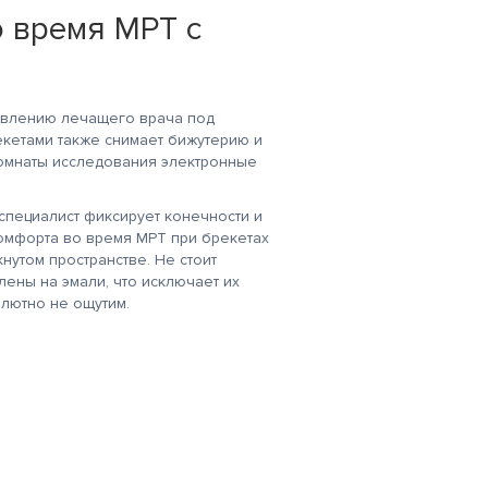
 время МРТ с
авлению лечащего врача под
кетами также снимает бижутерию и
комнаты исследования электронные
специалист фиксирует конечности и
комфорта во время МРТ при брекетах
нутом пространстве. Не стоит
ены на эмали, что исключает их
лютно не ощутим.