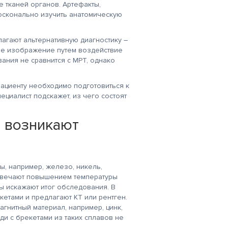
е тканей органов. Артефакты,
осконально изучить анатомическую
агают альтернативную диагностику –
ое изображение путем воздействие
ания не сравнится с МРТ, однако
пациенту необходимо подготовиться к
ециалист подскажет, из чего состоят
а возникают
ы, например, железо, никель,
отвечают повышением температуры
ы искажают итог обследования. В
кетами и предлагают КТ или рентген.
агнитный материал, например, цинк,
юди с брекетами из таких сплавов не