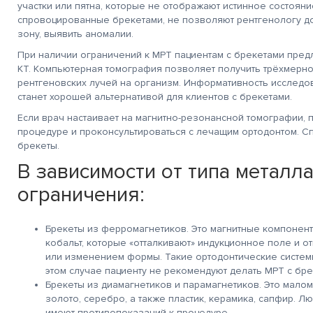
участки или пятна, которые не отображают истинное состояни
спровоцированные брекетами, не позволяют рентгенологу д
зону, выявить аномалии.
При наличии ограничений к МРТ пациентам с брекетами предл
КТ. Компьютерная томография позволяет получить трёхмерн
рентгеновских лучей на организм. Информативность исследов
станет хорошей альтернативой для клиентов с брекетами.
Если врач настаивает на магнитно-резонансной томографии, 
процедуре и проконсультироваться с лечащим ортодонтом. Сп
брекеты.
В зависимости от типа металл
ограничения:
Брекеты из ферромагнетиков. Это магнитные компонент
кобальт, которые «отталкивают» индукционное поле и 
или изменением формы. Такие ортодонтические систем
этом случае пациенту не рекомендуют делать МРТ с бре
Брекеты из диамагнетиков и парамагнетиков. Это малом
золото, серебро, а также пластик, керамика, сапфир. Л
имеют противопоказаний к процедуре.