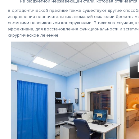
из бюджетной нержавеющей стали, которая отличается 
В ортодонтической практике также существуют другие способ
очень!
Благодарю Гришину О.Н и
Действительно хорош
рен за
весь персонал клиники
центр! Качественно,
исправления незначительных аномалий окклюзии брекеты м
ивание
за
профессионально
съемными пластиковыми конструкциями. В тяжелых случаях, к
тратора Марии и
добродушное, человеческое
и очень человечно, ч
эффективна, для восстановления функциональности и эстети
а Салоникиди
отношение к себе и
не мало важно! Всем
, лаборанта
остальным пациентам.
Благодарна!
хирургическое лечение.
вой
Смог преодолеть для
Особенно Федотову И
Спасибо!
себя еще одну ступень
врач от Всевышнего!
страха. Здоровья всем,
счастья, успехов в
работе. Спасибо.