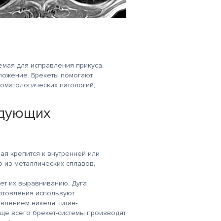
емая для исправления прикуса.
оложение. Брекеты помогают
томатологических патологий,
едующих
ая крепится к внутренней или
ю из металлических сплавов,
ует их выравниванию. Дуга
готовления используют
лением никеля, титан-
ще всего брекет-системы производят