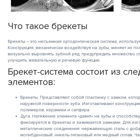
Что такое брекеты
Брекеты – это несъемная ортодонтическая система, использу
Конструкция, механически воздействуя на зубы, меняет их п
визуально выровнять зубной ряд, предупредить множество с
улучшить жевательную и речевую функции.
Брекет-система состоит из сл
элементов:
Брекеты. Представляют собой пластинку с замком, котор
наружной поверхности зуба. Изготавливают конструкци
полимеров, керамики и сапфира.
Дуга. Натяжение элемента «давит» на зубы и способств
фиксируется в брекетах и зажимается замками. Для из
металлические соединения: нержавеющую сталь с добав
молибденовый, никель-титановый или медный сплав. Ча