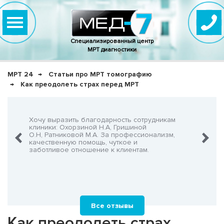
Специализированный центр
МРТ диагностики
МРТ 24
Статьи про МРТ томографию
Как преодолеть страх перед МРТ
нно,
Хочу выразить благодарность сотрудникам
Очень-о
что не
клиники: Охорзиной Н.А, Гришиной
админис
О.Н, Ратниковой М.А. За профессионализм,
Георгия
шнего!
качественную помощь, чуткое и
заботливое отношение к клиентам.
Все отзывы
Как преодолеть страх