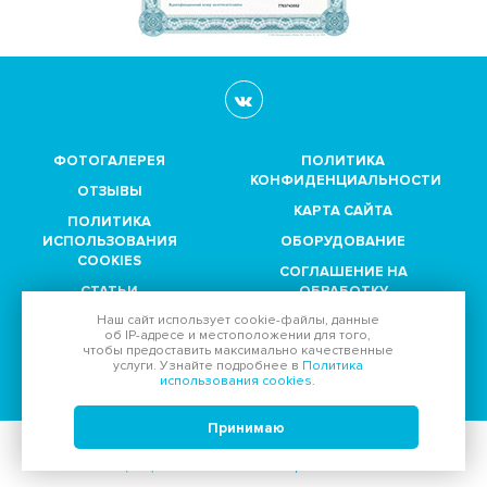
ФОТОГАЛЕРЕЯ
ПОЛИТИКА
КОНФИДЕНЦИАЛЬНОСТИ
ОТЗЫВЫ
КАРТА САЙТА
ПОЛИТИКА
ИСПОЛЬЗОВАНИЯ
ОБОРУДОВАНИЕ
COOKIES
СОГЛАШЕНИЕ НА
СТАТЬИ
ОБРАБОТКУ
ПЕРСОНАЛЬНЫХ
Наш сайт использует
cookie-файлы
, данные
ПАРТНЕРЫ
ДАННЫХ
об IP-адресе
и местоположении для того,
чтобы предоставить максимально качественные
услуги. Узнайте подробнее в
Политика
Принимаем к оплате:
использования cookies
.
Принимаю
© 2011-2026, Диагностический центр "
МедСевен
":
Тел.
+7 (495) 989-51-94
Email:
reception@moskvia.ru