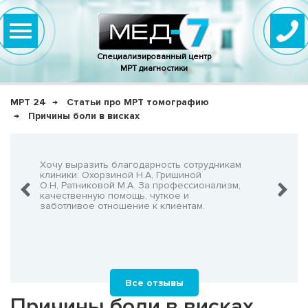
Специализированный центр
МРТ диагностики
МРТ 24
Статьи про МРТ томографию
Причины боли в висках
нно,
Хочу выразить благодарность сотрудникам
Очень-о
что не
клиники: Охорзиной Н.А, Гришиной
админис
О.Н, Ратниковой М.А. За профессионализм,
Георгия
шнего!
качественную помощь, чуткое и
заботливое отношение к клиентам.
Все отзывы
Причины боли в висках